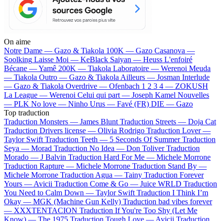
On aime
Notre Dame —
Gazo & Tiakola
100K —
Gazo
Casanova —
Soolking
Laisse Moi —
KeBlack
Saiyan —
Heuss L'enfoiré
Bécane —
Yamê
200K —
Tiakola
Laboratoire —
Werenoi
Meuda
—
Tiakola
Outro —
Gazo & Tiakola
Ailleurs —
Josman
Interlude
—
Gazo & Tiakola
Overdrive —
Ofenbach
1 2 3 4 —
ZOKUSH
La League —
Werenoi
Celui qui part —
Joseph Kamel
Nouvelles
—
PLK
No love —
Ninho
Urus —
Favé (FR)
DIE —
Gazo
Top traduction
Traduction Monsters —
James Blunt
Traduction Streets —
Doja Cat
Traduction Drivers license —
Olivia Rodrigo
Traduction Lover —
Taylor Swift
Traduction Teeth —
5 Seconds Of Summer
Traduction
Seya —
Morad
Traduction No Idea —
Don Toliver
Traduction
Morado —
J Balvin
Traduction Hard For Me —
Michele Morrone
Traduction Rapture —
Michele Morrone
Traduction Stand By —
Michele Morrone
Traduction Agua —
Tainy
Traduction Forever
Yours —
Avicii
Traduction Come & Go —
Juice WRLD
Traduction
You Need to Calm Down —
Taylor Swift
Traduction I Think I’m
Okay —
MGK (Machine Gun Kelly)
Traduction bad vibes forever
—
XXXTENTACION
Traduction If You're Too Shy (Let Me
Know) —
The 1975
Traduction Tough Love —
Avicii
Traduction