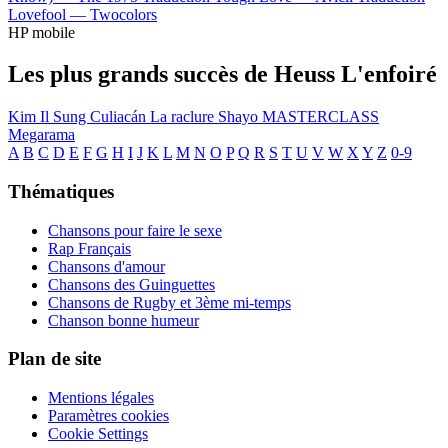
Lovefool —
Twocolors
HP mobile
Les plus grands succès de Heuss L'enfoiré
Kim Il Sung
Culiacán
La raclure
Shayo
MASTERCLASS
Megarama
A
B
C
D
E
F
G
H
I
J
K
L
M
N
O
P
Q
R
S
T
U
V
W
X
Y
Z
0-9
Thématiques
Chansons pour faire le sexe
Rap Français
Chansons d'amour
Chansons des Guinguettes
Chansons de Rugby et 3ème mi-temps
Chanson bonne humeur
Plan de site
Mentions légales
Paramètres cookies
Cookie Settings