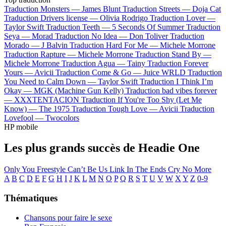
Traduction Monsters —
James Blunt
Traduction Streets —
Doja Cat
Traduction Drivers license —
Olivia Rodrigo
Traduction Lover —
Taylor Swift
Traduction Teeth —
5 Seconds Of Summer
Traduction
Seya —
Morad
Traduction No Idea —
Don Toliver
Traduction
Morado —
J Balvin
Traduction Hard For Me —
Michele Morrone
Traduction Rapture —
Michele Morrone
Traduction Stand By —
Michele Morrone
Traduction Agua —
Tainy
Traduction Forever
Yours —
Avicii
Traduction Come & Go —
Juice WRLD
Traduction
You Need to Calm Down —
Taylor Swift
Traduction I Think I’m
Okay —
MGK (Machine Gun Kelly)
Traduction bad vibes forever
—
XXXTENTACION
Traduction If You're Too Shy (Let Me
Know) —
The 1975
Traduction Tough Love —
Avicii
Traduction
Lovefool —
Twocolors
HP mobile
Les plus grands succès de Headie One
Only You Freestyle
Can’t Be Us
Link In The Ends
Cry No More
A
B
C
D
E
F
G
H
I
J
K
L
M
N
O
P
Q
R
S
T
U
V
W
X
Y
Z
0-9
Thématiques
Chansons pour faire le sexe