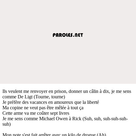
Ils veulent me renvoyer en prison, donner un câlin à dix, je me sens
comme De Ligt (Tourne, tourne)
Je préfère des vacances en amoureux que la liberté
Ma copine ne veut pas être mêlée à tout ça
Cette arme va me coûter sept livres
Je me sens comme Michael Owen à Rick (Suh, suh, suh-suh-suh-
suh)
Mon pote s'est fait arrêter avec un kilo de drogue (Ah)