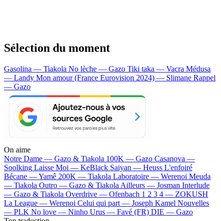
Sélection du moment
Gasolina — Tiakola
No lèche — Gazo
Tiki taka — Vacra
Médusa
— Landy
Mon amour (France Eurovision 2024) — Slimane
Rappel
— Gazo
On aime
Notre Dame —
Gazo & Tiakola
100K —
Gazo
Casanova —
Soolking
Laisse Moi —
KeBlack
Saiyan —
Heuss L'enfoiré
Bécane —
Yamê
200K —
Tiakola
Laboratoire —
Werenoi
Meuda
—
Tiakola
Outro —
Gazo & Tiakola
Ailleurs —
Josman
Interlude
—
Gazo & Tiakola
Overdrive —
Ofenbach
1 2 3 4 —
ZOKUSH
La League —
Werenoi
Celui qui part —
Joseph Kamel
Nouvelles
—
PLK
No love —
Ninho
Urus —
Favé (FR)
DIE —
Gazo
Top traduction