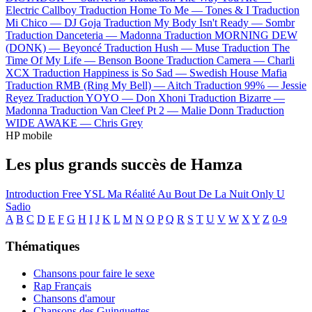
Electric Callboy
Traduction Home To Me —
Tones & I
Traduction
Mi Chico —
DJ Goja
Traduction My Body Isn't Ready —
Sombr
Traduction Danceteria —
Madonna
Traduction MORNING DEW
(DONK) —
Beyoncé
Traduction Hush —
Muse
Traduction The
Time Of My Life —
Benson Boone
Traduction Camera —
Charli
XCX
Traduction Happiness is So Sad —
Swedish House Mafia
Traduction RMB (Ring My Bell) —
Aitch
Traduction 99% —
Jessie
Reyez
Traduction YOYO —
Don Xhoni
Traduction Bizarre —
Madonna
Traduction Van Cleef Pt 2 —
Malie Donn
Traduction
WIDE AWAKE —
Chris Grey
HP mobile
Les plus grands succès de Hamza
Introduction
Free YSL
Ma Réalité
Au Bout De La Nuit
Only U
Sadio
A
B
C
D
E
F
G
H
I
J
K
L
M
N
O
P
Q
R
S
T
U
V
W
X
Y
Z
0-9
Thématiques
Chansons pour faire le sexe
Rap Français
Chansons d'amour
Chansons des Guinguettes