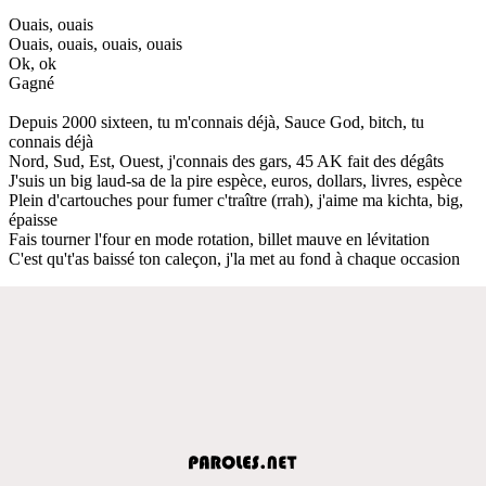
Ouais, ouais
Ouais, ouais, ouais, ouais
Ok, ok
Gagné
Depuis 2000 sixteen, tu m'connais déjà, Sauce God, bitch, tu
connais déjà
Nord, Sud, Est, Ouest, j'connais des gars, 45 AK fait des dégâts
J'suis un big laud-sa de la pire espèce, euros, dollars, livres, espèce
Plein d'cartouches pour fumer c'traître (rrah), j'aime ma kichta, big,
épaisse
Fais tourner l'four en mode rotation, billet mauve en lévitation
C'est qu't'as baissé ton caleçon, j'la met au fond à chaque occasion