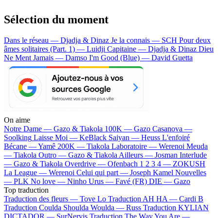
Sélection du moment
Dans le réseau — Djadja & Dinaz
Je la connais — SCH
Pour deux
âmes solitaires (Part. 1) — Luidji
Capitaine — Djadja & Dinaz
Dieu
Ne Ment Jamais — Damso
I'm Good (Blue) — David Guetta
On aime
Notre Dame —
Gazo & Tiakola
100K —
Gazo
Casanova —
Soolking
Laisse Moi —
KeBlack
Saiyan —
Heuss L'enfoiré
Bécane —
Yamê
200K —
Tiakola
Laboratoire —
Werenoi
Meuda
—
Tiakola
Outro —
Gazo & Tiakola
Ailleurs —
Josman
Interlude
—
Gazo & Tiakola
Overdrive —
Ofenbach
1 2 3 4 —
ZOKUSH
La League —
Werenoi
Celui qui part —
Joseph Kamel
Nouvelles
—
PLK
No love —
Ninho
Urus —
Favé (FR)
DIE —
Gazo
Top traduction
Traduction des fleurs —
Tove Lo
Traduction AH HA —
Cardi B
Traduction Coulda Shoulda Woulda —
Russ
Traduction KYLIAN
DICTADOR —
SurNervis
Traduction The Way You Are —