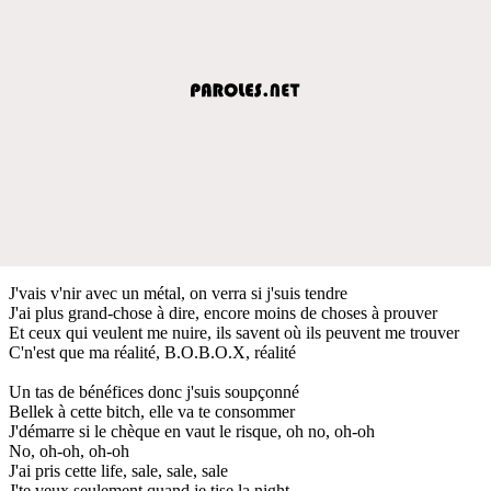
J'vais v'nir avec un métal, on verra si j'suis tendre
J'ai plus grand-chose à dire, encore moins de choses à prouver
Et ceux qui veulent me nuire, ils savent où ils peuvent me trouver
C'n'est que ma réalité, B.O.B.O.X, réalité
Un tas de bénéfices donc j'suis soupçonné
Bellek à cette bitch, elle va te consommer
J'démarre si le chèque en vaut le risque, oh no, oh-oh
No, oh-oh, oh-oh
J'ai pris cette life, sale, sale, sale
J'te veux seulement quand je tise la night