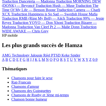
Traduction Danceteria —
Madonna
Traduction MORNING DEW
(DONK) —
Beyoncé
Traduction Hush —
Muse
Traduction The
Time Of My Life —
Benson Boone
Traduction Camera —
Charli
XCX
Traduction Happiness is So Sad —
Swedish House Mafia
Traduction RMB (Ring My Bell) —
Aitch
Traduction 99% —
Jessie
Reyez
Traduction YOYO —
Don Xhoni
Traduction Bizarre —
Madonna
Traduction Van Cleef Pt 2 —
Malie Donn
Traduction
WIDE AWAKE —
Chris Grey
HP mobile
Les plus grands succès de Hamza
AMG Technology
Jalousie
Réel
PTSD
Keke
Spider
A
B
C
D
E
F
G
H
I
J
K
L
M
N
O
P
Q
R
S
T
U
V
W
X
Y
Z
0-9
Thématiques
Chansons pour faire le sexe
Rap Français
Chansons d'amour
Chansons des Guinguettes
Chansons de Rugby et 3ème mi-temps
Chanson bonne humeur