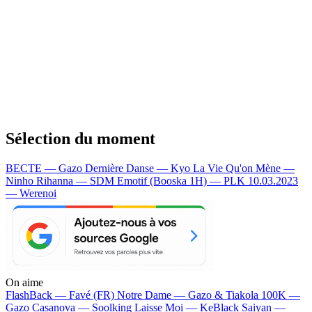
Sélection du moment
BECTE — Gazo
Dernière Danse — Kyo
La Vie Qu'on Mène —
Ninho
Rihanna — SDM
Emotif (Booska 1H) — PLK
10.03.2023
— Werenoi
On aime
FlashBack —
Favé (FR)
Notre Dame —
Gazo & Tiakola
100K —
Gazo
Casanova —
Soolking
Laisse Moi —
KeBlack
Saiyan —