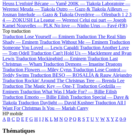
Heuss L'enfoiré
Bécane —
Yamê
200K —
Tiakola
Laboratoire —
Werenoi
Meuda —
Tiakola
Outro —
Gazo & Tiakola
Ailleurs —
Josman
Interlude —
Gazo & Tiakola
Overdrive —
Ofenbach
1 2 3
4 —
ZOKUSH
La League —
Werenoi
Celui qui part —
Joseph
Kamel
Nouvelles —
PLK
No love —
Ninho
Urus —
Favé (FR)
Top traduction
Traduction Lose Yourself —
Eminem
Traduction The Real Slim
Shady —
Eminem
Traduction Without Me —
Eminem
Traduction
Someone You Loved —
Lewis Capaldi
Traduction Another Love
—
Tom Odell
Traduction Can't Hold Us —
Macklemore and Ryan
Lewis
Traduction Mockingbird —
Eminem
Traduction Last
Christmas —
Wham
Traduction Demons —
Imagine Dragons
Traduction Flowers —
Miley Cyrus
Traduction Lose Control —
Teddy Swims
Traduction BESO —
ROSALÍA & Rauw Alejandro
Traduction Rockin' Around The Christmas Tree —
Brenda Lee
Traduction The Magic Key —
One-T
Traduction Godzilla —
Eminem
Traduction What Was I Made For? —
Billie Eilish
Traduction Emorio —
Billie Eilish
Traduction Special —
Dave &
Tiakola
Traduction Daylight —
David Kushner
Traduction All I
Want For Christmas Is You —
Mariah Carey
HP mobile
A
B
C
D
E
F
G
H
I
J
K
L
M
N
O
P
Q
R
S
T
U
V
W
X
Y
Z
0-9
Thématiques