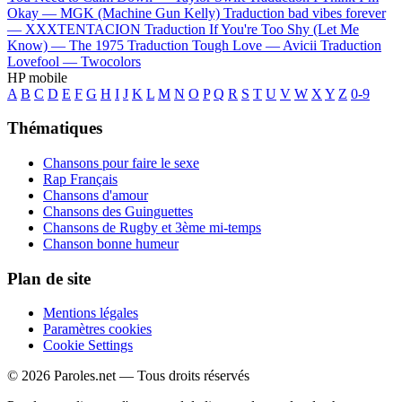
Okay —
MGK (Machine Gun Kelly)
Traduction bad vibes forever
—
XXXTENTACION
Traduction If You're Too Shy (Let Me
Know) —
The 1975
Traduction Tough Love —
Avicii
Traduction
Lovefool —
Twocolors
HP mobile
A
B
C
D
E
F
G
H
I
J
K
L
M
N
O
P
Q
R
S
T
U
V
W
X
Y
Z
0-9
Thématiques
Chansons pour faire le sexe
Rap Français
Chansons d'amour
Chansons des Guinguettes
Chansons de Rugby et 3ème mi-temps
Chanson bonne humeur
Plan de site
Mentions légales
Paramètres cookies
Cookie Settings
© 2026 Paroles.net — Tous droits réservés