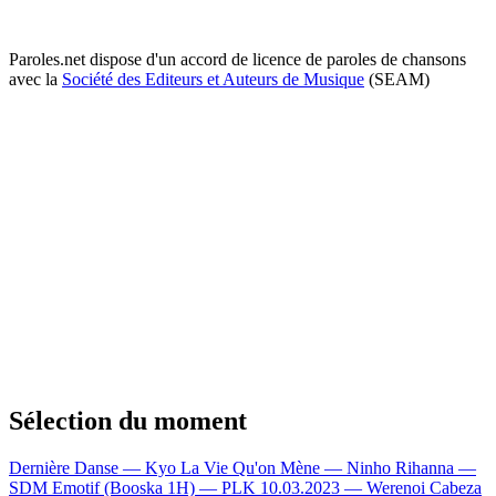
Paroles.net dispose d'un accord de licence de paroles de chansons
avec la
Société des Editeurs et Auteurs de Musique
(SEAM)
Sélection du moment
Dernière Danse — Kyo
La Vie Qu'on Mène — Ninho
Rihanna —
SDM
Emotif (Booska 1H) — PLK
10.03.2023 — Werenoi
Cabeza