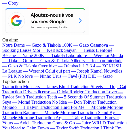
— Oboy
On aime
Notre Dame —
Gazo & Tiakola
100K —
Gazo
Casanova —
Soolking
Laisse Moi —
KeBlack
Saiyan —
Heuss L'enfoiré
Bécane —
Yamê
200K —
Tiakola
Laboratoire —
Werenoi
Meuda
—
Tiakola
Outro —
Gazo & Tiakola
Ailleurs —
Josman
Interlude
—
Gazo & Tiakola
Overdrive —
Ofenbach
1 2 3 4 —
ZOKUSH
La League —
Werenoi
Celui qui part —
Joseph Kamel
Nouvelles
—
PLK
No love —
Ninho
Urus —
Favé (FR)
DIE —
Gazo
Top traduction
Traduction Monsters —
James Blunt
Traduction Streets —
Doja Cat
Traduction Drivers license —
Olivia Rodrigo
Traduction Lover —
Taylor Swift
Traduction Teeth —
5 Seconds Of Summer
Traduction
Seya —
Morad
Traduction No Idea —
Don Toliver
Traduction
Morado —
J Balvin
Traduction Hard For Me —
Michele Morrone
Traduction Rapture —
Michele Morrone
Traduction Stand By —
Michele Morrone
Traduction Agua —
Tainy
Traduction Forever
Yours —
Avicii
Traduction Come & Go —
Juice WRLD
Traduction
You Need to Calm Down —
Taylor Swift
Traduction I Think I’m