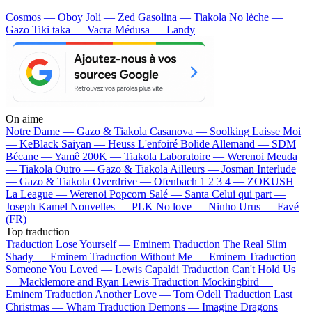
Cosmos — Oboy
Joli — Zed
Gasolina — Tiakola
No lèche —
Gazo
Tiki taka — Vacra
Médusa — Landy
On aime
Notre Dame —
Gazo & Tiakola
Casanova —
Soolking
Laisse Moi
—
KeBlack
Saiyan —
Heuss L'enfoiré
Bolide Allemand —
SDM
Bécane —
Yamê
200K —
Tiakola
Laboratoire —
Werenoi
Meuda
—
Tiakola
Outro —
Gazo & Tiakola
Ailleurs —
Josman
Interlude
—
Gazo & Tiakola
Overdrive —
Ofenbach
1 2 3 4 —
ZOKUSH
La League —
Werenoi
Popcorn Salé —
Santa
Celui qui part —
Joseph Kamel
Nouvelles —
PLK
No love —
Ninho
Urus —
Favé
(FR)
Top traduction
Traduction Lose Yourself —
Eminem
Traduction The Real Slim
Shady —
Eminem
Traduction Without Me —
Eminem
Traduction
Someone You Loved —
Lewis Capaldi
Traduction Can't Hold Us
—
Macklemore and Ryan Lewis
Traduction Mockingbird —
Eminem
Traduction Another Love —
Tom Odell
Traduction Last
Christmas —
Wham
Traduction Demons —
Imagine Dragons