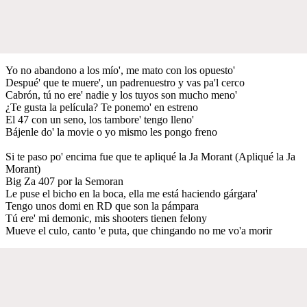
Yo no abandono a los mío', me mato con los opuesto'
Despué' que te muere', un padrenuestro y vas pa'l cerco
Cabrón, tú no ere' nadie y los tuyos son mucho meno'
¿Te gusta la película? Te ponemo' en estreno
El 47 con un seno, los tambore' tengo lleno'
Bájenle do' la movie o yo mismo les pongo freno
Si te paso po' encima fue que te apliqué la Ja Morant (Apliqué la Ja
Morant)
Big Za 407 por la Semoran
Le puse el bicho en la boca, ella me está haciendo gárgara'
Tengo unos domi en RD que son la pámpara
Tú ere' mi demonic, mis shooters tienen felony
Mueve el culo, canto 'e puta, que chingando no me vo'a morir