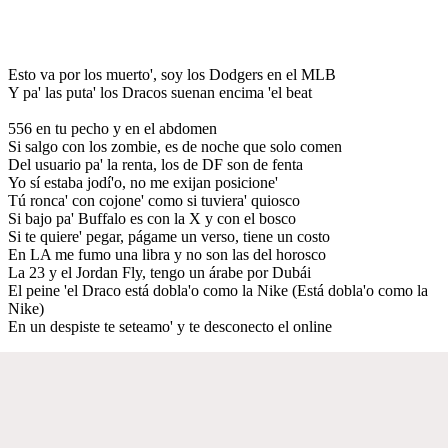
Esto va por los muerto', soy los Dodgers en el MLB
Y pa' las puta' los Dracos suenan encima 'el beat
556 en tu pecho y en el abdomen
Si salgo con los zombie, es de noche que solo comen
Del usuario pa' la renta, los de DF son de fenta
Yo sí estaba jodí'o, no me exijan posicione'
Tú ronca' con cojone' como si tuviera' quiosco
Si bajo pa' Buffalo es con la X y con el bosco
Si te quiere' pegar, págame un verso, tiene un costo
En LA me fumo una libra y no son las del horosco
La 23 y el Jordan Fly, tengo un árabe por Dubái
El peine 'el Draco está dobla'o como la Nike (Está dobla'o como la
Nike)
En un despiste te seteamo' y te desconecto el online