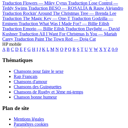
Traduction Flowers —
Miley Cyrus
Traduction Lose Control —
Teddy Swims
Traduction BESO —
ROSALÍA & Rauw Alejandro
Traduction Rockin' Around The Christmas Tree —
Brenda Lee
Traduction The Magic Key —
One-T
Traduction Godzilla —
Eminem
Traduction What Was I Made For? —
Billie Eilish
Traduction Emorio —
Billie Eilish
Traduction Daylight —
David
Kushner
Traduction All I Want For Christmas Is You —
Mariah
Carey
Traduction Paint The Town Red —
Doja Cat
HP mobile
A
B
C
D
E
F
G
H
I
J
K
L
M
N
O
P
Q
R
S
T
U
V
W
X
Y
Z
0-9
Thématiques
Chansons pour faire le sexe
Rap Français
Chansons d'amour
Chansons des Guinguettes
Chansons de Rugby et 3ème mi-temps
Chanson bonne humeur
Plan de site
Mentions légales
Paramètres cookies