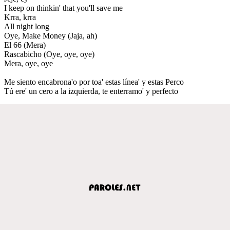
I keep on thinkin' that you'll save me
Krra, krra
All night long
Oye, Make Money (Jaja, ah)
El 66 (Mera)
Rascabicho (Oye, oye, oye)
Mera, oye, oye
Me siento encabrona'o por toa' estas línea' y estas Perco
Tú ere' un cero a la izquierda, te enterramo' y perfecto