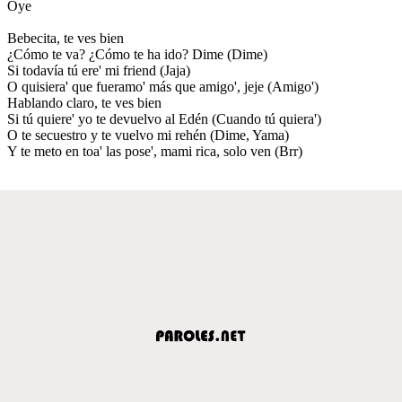
Oye
Bebecita, te ves bien
¿Cómo te va? ¿Cómo te ha ido? Dime (Dime)
Si todavía tú ere' mi friend (Jaja)
O quisiera' que fueramo' más que amigo', jeje (Amigo')
Hablando claro, te ves bien
Si tú quiere' yo te devuelvo al Edén (Cuando tú quiera')
O te secuestro y te vuelvo mi rehén (Dime, Yama)
Y te meto en toa' las pose', mami rica, solo ven (Brr)