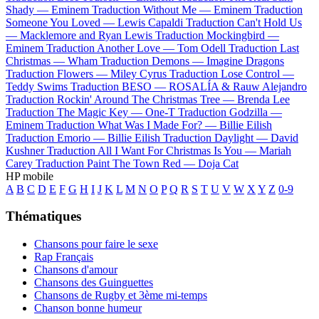
Shady —
Eminem
Traduction Without Me —
Eminem
Traduction
Someone You Loved —
Lewis Capaldi
Traduction Can't Hold Us
—
Macklemore and Ryan Lewis
Traduction Mockingbird —
Eminem
Traduction Another Love —
Tom Odell
Traduction Last
Christmas —
Wham
Traduction Demons —
Imagine Dragons
Traduction Flowers —
Miley Cyrus
Traduction Lose Control —
Teddy Swims
Traduction BESO —
ROSALÍA & Rauw Alejandro
Traduction Rockin' Around The Christmas Tree —
Brenda Lee
Traduction The Magic Key —
One-T
Traduction Godzilla —
Eminem
Traduction What Was I Made For? —
Billie Eilish
Traduction Emorio —
Billie Eilish
Traduction Daylight —
David
Kushner
Traduction All I Want For Christmas Is You —
Mariah
Carey
Traduction Paint The Town Red —
Doja Cat
HP mobile
A
B
C
D
E
F
G
H
I
J
K
L
M
N
O
P
Q
R
S
T
U
V
W
X
Y
Z
0-9
Thématiques
Chansons pour faire le sexe
Rap Français
Chansons d'amour
Chansons des Guinguettes
Chansons de Rugby et 3ème mi-temps
Chanson bonne humeur