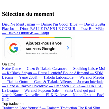
Sélection du moment
Dieu Ne Ment Jamais — Damso
I'm Good (Blue) — David Guetta
Placebo — Dinos
BALLE DANS LE COEUR — Ikaz Boi
M3lo
— Tiakola
Oublie-le — Dadju
On aime
Notre Dame —
Gazo & Tiakola
Casanova —
Soolking
Laisse Moi
—
KeBlack
Saiyan —
Heuss L'enfoiré
Bolide Allemand —
SDM
Bécane —
Yamê
200K —
Tiakola
Laboratoire —
Werenoi
Meuda
—
Tiakola
Outro —
Gazo & Tiakola
Ailleurs —
Josman
Interlude
—
Gazo & Tiakola
Overdrive —
Ofenbach
1 2 3 4 —
ZOKUSH
La League —
Werenoi
Popcorn Salé —
Santa
Celui qui part —
Joseph Kamel
Nouvelles —
PLK
No love —
Ninho
Urus —
Favé
(FR)
Top traduction
Traduction Lose Yourself —
Eminem
Traduction The Real Slim