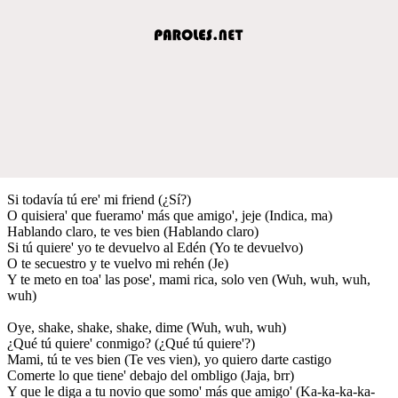
Si todavía tú ere' mi friend (¿Sí?)
O quisiera' que fueramo' más que amigo', jeje (Indica, ma)
Hablando claro, te ves bien (Hablando claro)
Si tú quiere' yo te devuelvo al Edén (Yo te devuelvo)
O te secuestro y te vuelvo mi rehén (Je)
Y te meto en toa' las pose', mami rica, solo ven (Wuh, wuh, wuh,
wuh)
Oye, shake, shake, shake, dime (Wuh, wuh, wuh)
¿Qué tú quiere' conmigo? (¿Qué tú quiere'?)
Mami, tú te ves bien (Te ves vien), yo quiero darte castigo
Comerte lo que tiene' debajo del ombligo (Jaja, brr)
Y que le diga a tu novio que somo' más que amigo' (Ka-ka-ka-ka-