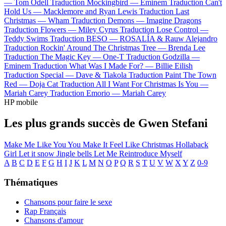
—
Tom Odell
Traduction Mockingbird —
Eminem
Traduction Can't
Hold Us —
Macklemore and Ryan Lewis
Traduction Last
Christmas —
Wham
Traduction Demons —
Imagine Dragons
Traduction Flowers —
Miley Cyrus
Traduction Lose Control —
Teddy Swims
Traduction BESO —
ROSALÍA & Rauw Alejandro
Traduction Rockin' Around The Christmas Tree —
Brenda Lee
Traduction The Magic Key —
One-T
Traduction Godzilla —
Eminem
Traduction What Was I Made For? —
Billie Eilish
Traduction Special —
Dave & Tiakola
Traduction Paint The Town
Red —
Doja Cat
Traduction All I Want For Christmas Is You —
Mariah Carey
Traduction Emorio —
Mariah Carey
HP mobile
Les plus grands succès de Gwen Stefani
Make Me Like You
You Make It Feel Like Christmas
Hollaback
Girl
Let it snow
Jingle bells
Let Me Reintroduce Myself
A
B
C
D
E
F
G
H
I
J
K
L
M
N
O
P
Q
R
S
T
U
V
W
X
Y
Z
0-9
Thématiques
Chansons pour faire le sexe
Rap Français
Chansons d'amour