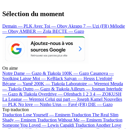
Sélection du moment
Demain — PLK
Avec Toi — Oboy
Akrapo 7 — Uzi (FR)
Mélodie
— Oboy
AMBER — Zola
BECTE — Gazo
On aime
Notre Dame —
Gazo & Tiakola
100K —
Gazo
Casanova —
Soolking
Laisse Moi —
KeBlack
Saiyan —
Heuss L'enfoiré
Bécane —
Yamê
200K —
Tiakola
Laboratoire —
Werenoi
Meuda
—
Tiakola
Outro —
Gazo & Tiakola
Ailleurs —
Josman
Interlude
—
Gazo & Tiakola
Overdrive —
Ofenbach
1 2 3 4 —
ZOKUSH
La League —
Werenoi
Celui qui part —
Joseph Kamel
Nouvelles
—
PLK
No love —
Ninho
Urus —
Favé (FR)
DIE —
Gazo
Top traduction
Traduction Lose Yourself —
Eminem
Traduction The Real Slim
Shady —
Eminem
Traduction Without Me —
Eminem
Traduction
Someone You Loved —
Lewis Capaldi
Traduction Another Love