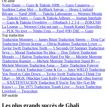
On aime
Notre Dame —
Gazo & Tiakola
100K —
Gazo
Casanova —
Soolking
Laisse Moi —
KeBlack
Saiyan —
Heuss L'enfoiré
Bécane —
Yamê
200K —
Tiakola
Laboratoire —
Werenoi
Meuda
—
Tiakola
Outro —
Gazo & Tiakola
Ailleurs —
Josman
Interlude
—
Gazo & Tiakola
Overdrive —
Ofenbach
1 2 3 4 —
ZOKUSH
La League —
Werenoi
Celui qui part —
Joseph Kamel
Nouvelles
—
PLK
No love —
Ninho
Urus —
Favé (FR)
DIE —
Gazo
Top traduction
Traduction Monsters —
James Blunt
Traduction Streets —
Doja Cat
Traduction Drivers license —
Olivia Rodrigo
Traduction Lover —
Taylor Swift
Traduction Teeth —
5 Seconds Of Summer
Traduction
Seya —
Morad
Traduction No Idea —
Don Toliver
Traduction
Morado —
J Balvin
Traduction Hard For Me —
Michele Morrone
Traduction Rapture —
Michele Morrone
Traduction Stand By —
Michele Morrone
Traduction Agua —
Tainy
Traduction Forever
Yours —
Avicii
Traduction Come & Go —
Juice WRLD
Traduction
You Need to Calm Down —
Taylor Swift
Traduction I Think I’m
Okay —
MGK (Machine Gun Kelly)
Traduction bad vibes forever
—
XXXTENTACION
Traduction If You're Too Shy (Let Me
Know) —
The 1975
Traduction Tough Love —
Avicii
Traduction
Lovefool —
Twocolors
HP mobile
Les plus grands succès de Ghali