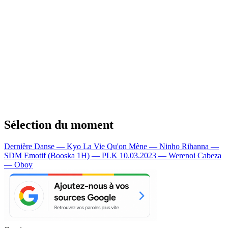
Sélection du moment
Dernière Danse — Kyo
La Vie Qu'on Mène — Ninho
Rihanna —
SDM
Emotif (Booska 1H) — PLK
10.03.2023 — Werenoi
Cabeza
— Oboy