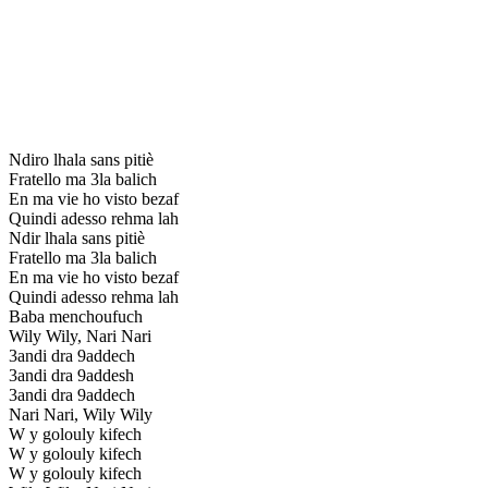
Ndiro lhala sans pitiè
Fratello ma 3la balich
En ma vie ho visto bezaf
Quindi adesso rehma lah
Ndir lhala sans pitiè
Fratello ma 3la balich
En ma vie ho visto bezaf
Quindi adesso rehma lah
Baba menchoufuch
Wily Wily, Nari Nari
3andi dra 9addech
3andi dra 9addesh
3andi dra 9addech
Nari Nari, Wily Wily
W y golouly kifech
W y golouly kifech
W y golouly kifech