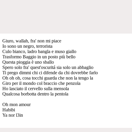
Giuro, wallah, fra' non mi piace
Io sono un negro, terrorista
Culo bianco, ladro bangla e muso giallo
Trasformo Baggio in un posto più bello
Questa pioggia è uno sballo
Spero solo fra' quest'oscuritá sia solo un abbaglio
Ti prego dimmi chi ci difende da chi dovrebbe farlo
Oh oh oh, cosa tocchi guarda che non la tengo la
Giro per il mondo col braccio che penzola
Ho lasciato il cervello sulla mensola
Qualcosa borbotta dentro la pentola
Oh mon amour
Habibi
Ya nor l3in