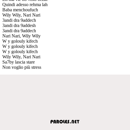
Quindi adesso rehma lah
Baba menchoufuch
Wily Wily, Nari Nari
3andi dra 9addech
3andi dra 9addesh
3andi dra 9addech
Nari Nari, Wily Wily
W y golouly kifech
W y golouly kifech
W y golouly kifech
Wily Wily, Nari Nari
Sa7by lascia stare
Non voglio più stress