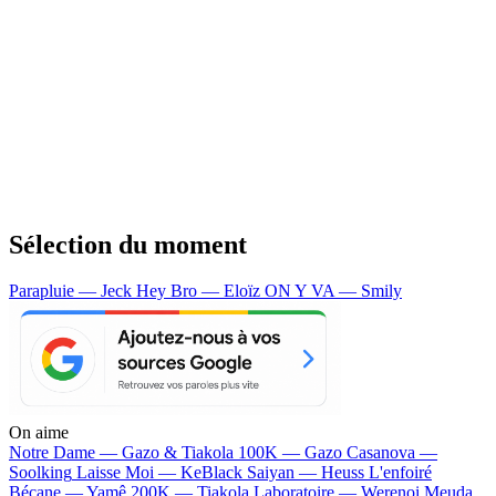
Sélection du moment
Parapluie — Jeck
Hey Bro — Eloïz
ON Y VA — Smily
On aime
Notre Dame —
Gazo & Tiakola
100K —
Gazo
Casanova —
Soolking
Laisse Moi —
KeBlack
Saiyan —
Heuss L'enfoiré
Bécane —
Yamê
200K —
Tiakola
Laboratoire —
Werenoi
Meuda