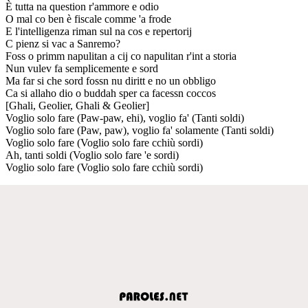
È tutta na question r'ammore e odio
O mal co ben è fiscale comme 'a frode
E l'intelligenza riman sul na cos e repertorij
C pienz si vac a Sanremo?
Foss o primm napulitan a cij co napulitan r'int a storia
Nun vulev fa semplicemente e sord
Ma far si che sord fossn nu diritt e no un obbligo
Ca si allaho dio o buddah sper ca facessn coccos
[Ghali, Geolier, Ghali & Geolier]
Voglio solo fare (Paw-paw, ehi), voglio fa' (Tanti soldi)
Voglio solo fare (Paw, paw), voglio fa' solamente (Tanti soldi)
Voglio solo fare (Voglio solo fare cchiù sordi)
Ah, tanti soldi (Voglio solo fare 'e sordi)
Voglio solo fare (Voglio solo fare cchiù sordi)