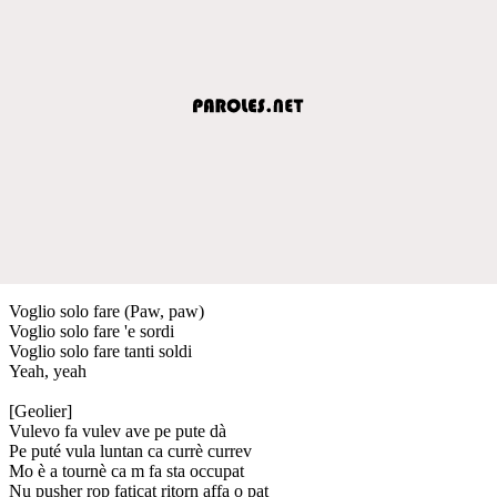
Voglio solo fare (Paw, paw)
Voglio solo fare 'e sordi
Voglio solo fare tanti soldi
Yeah, yeah
[Geolier]
Vulevo fa vulev ave pe pute dà
Pe puté vula luntan ca currè currev
Mo è a tournè ca m fa sta occupat
Nu pusher rop faticat ritorn affa o pat