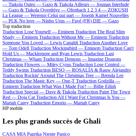
—
Tiakola
Outro —
Gazo & Tiakola
Ailleurs —
Josman
Interlude
—
Gazo & Tiakola
Overdrive —
Ofenbach
1 2 3 4 —
ZOKUSH
La League —
Werenoi
Celui qui part —
Joseph Kamel
Nouvelles
—
PLK
No love —
Ninho
Urus —
Favé (FR)
DIE —
Gazo
Top traduction
Traduction Lose Yourself —
Eminem
Traduction The Real Slim
Shady —
Eminem
Traduction Without Me —
Eminem
Traduction
Someone You Loved —
Lewis Capaldi
Traduction Another Love
—
Tom Odell
Traduction Mockingbird —
Eminem
Traduction Can't
Hold Us —
Macklemore and Ryan Lewis
Traduction Last
Christmas —
Wham
Traduction Demons —
Imagine Dragons
Traduction Flowers —
Miley Cyrus
Traduction Lose Control —
Teddy Swims
Traduction BESO —
ROSALÍA & Rauw Alejandro
Traduction Rockin' Around The Christmas Tree —
Brenda Lee
Traduction The Magic Key —
One-T
Traduction Godzilla —
Eminem
Traduction What Was I Made For? —
Billie Eilish
Traduction Special —
Dave & Tiakola
Traduction Paint The Town
Red —
Doja Cat
Traduction All I Want For Christmas Is You —
Mariah Carey
Traduction Emorio —
Mariah Carey
HP mobile
Les plus grands succès de Ghali
CASA MIA
Paprika
Niente Panico