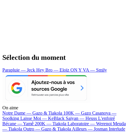
Sélection du moment
Parapluie — Jeck
Hey Bro — Eloïz
ON Y VA — Smily
On aime
Notre Dame —
Gazo & Tiakola
100K —
Gazo
Casanova —
Soolking
Laisse Moi —
KeBlack
Saiyan —
Heuss L'enfoiré
Bécane —
Yamê
200K —
Tiakola
Laboratoire —
Werenoi
Meuda
—
Tiakola
Outro —
Gazo & Tiakola
Ailleurs —
Josman
Interlude