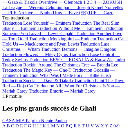
—
Gazo & Tiakola
Overdrive —
Ofenbach
1 2 3 4 —
ZOKUSH
La League —
Werenoi
Celui qui part —
Joseph Kamel
Nouvelles
—
PLK
No love —
Ninho
Urus —
Favé (FR)
DIE —
Gazo
Top traduction
Traduction Lose Yourself —
Eminem
Traduction The Real Slim
Shady —
Eminem
Traduction Without Me —
Eminem
Traduction
Someone You Loved —
Lewis Capaldi
Traduction Another Love
—
Tom Odell
Traduction Mockingbird —
Eminem
Traduction Can't
Hold Us —
Macklemore and Ryan Lewis
Traduction Last
Christmas —
Wham
Traduction Demons —
Imagine Dragons
Traduction Flowers —
Miley Cyrus
Traduction Lose Control —
Teddy Swims
Traduction BESO —
ROSALÍA & Rauw Alejandro
Traduction Rockin' Around The Christmas Tree —
Brenda Lee
Traduction The Magic Key —
One-T
Traduction Godzilla —
Eminem
Traduction What Was I Made For? —
Billie Eilish
Traduction Special —
Dave & Tiakola
Traduction Paint The Town
Red —
Doja Cat
Traduction All I Want For Christmas Is You —
Mariah Carey
Traduction Emorio —
Mariah Carey
HP mobile
Les plus grands succès de Ghali
CASA MIA
Paprika
Niente Panico
A
B
C
D
E
F
G
H
I
J
K
L
M
N
O
P
Q
R
S
T
U
V
W
X
Y
Z
0-9