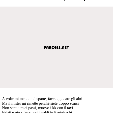
A volte mi metto in disparte, faccio giocare gli altri
Ma il mister mi rimette perché siete troppo scarsi
Non senti i miei passi, muovo i kk con il taxi
Fidati è più sgamo, poi i soldi te li reintaschi