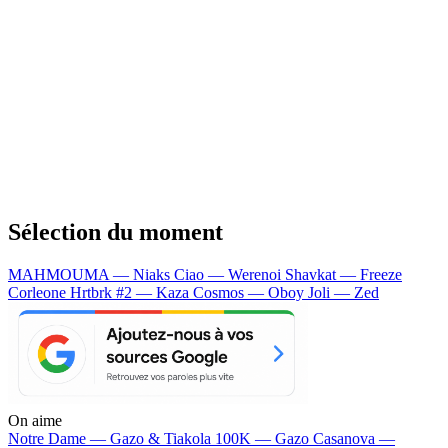
Sélection du moment
MAHMOUMA — Niaks
Ciao — Werenoi
Shavkat — Freeze
Corleone
Hrtbrk #2 — Kaza
Cosmos — Oboy
Joli — Zed
On aime
Notre Dame —
Gazo & Tiakola
100K —
Gazo
Casanova —