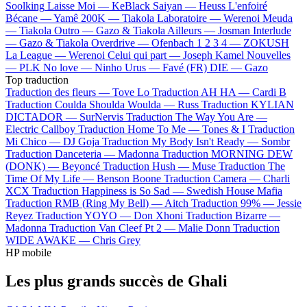
Soolking
Laisse Moi —
KeBlack
Saiyan —
Heuss L'enfoiré
Bécane —
Yamê
200K —
Tiakola
Laboratoire —
Werenoi
Meuda
—
Tiakola
Outro —
Gazo & Tiakola
Ailleurs —
Josman
Interlude
—
Gazo & Tiakola
Overdrive —
Ofenbach
1 2 3 4 —
ZOKUSH
La League —
Werenoi
Celui qui part —
Joseph Kamel
Nouvelles
—
PLK
No love —
Ninho
Urus —
Favé (FR)
DIE —
Gazo
Top traduction
Traduction des fleurs —
Tove Lo
Traduction AH HA —
Cardi B
Traduction Coulda Shoulda Woulda —
Russ
Traduction KYLIAN
DICTADOR —
SurNervis
Traduction The Way You Are —
Electric Callboy
Traduction Home To Me —
Tones & I
Traduction
Mi Chico —
DJ Goja
Traduction My Body Isn't Ready —
Sombr
Traduction Danceteria —
Madonna
Traduction MORNING DEW
(DONK) —
Beyoncé
Traduction Hush —
Muse
Traduction The
Time Of My Life —
Benson Boone
Traduction Camera —
Charli
XCX
Traduction Happiness is So Sad —
Swedish House Mafia
Traduction RMB (Ring My Bell) —
Aitch
Traduction 99% —
Jessie
Reyez
Traduction YOYO —
Don Xhoni
Traduction Bizarre —
Madonna
Traduction Van Cleef Pt 2 —
Malie Donn
Traduction
WIDE AWAKE —
Chris Grey
HP mobile
Les plus grands succès de Ghali