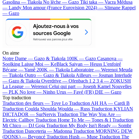
Gasolina — Tiakola
No lèche — Gazo
Tiki taka — Vacra
Médusa
— Landy
Mon amour (France Eurovision 2024) — Slimane
Rappel
— Gazo
On aime
Notre Dame —
Gazo & Tiakola
100K —
Gazo
Casanova —
Soolking
Laisse Moi —
KeBlack
Saiyan —
Heuss L'enfoiré
Bécane —
Yamê
200K —
Tiakola
Laboratoire —
Werenoi
Meuda
—
Tiakola
Outro —
Gazo & Tiakola
Ailleurs —
Josman
Interlude
—
Gazo & Tiakola
Overdrive —
Ofenbach
1 2 3 4 —
ZOKUSH
La League —
Werenoi
Celui qui part —
Joseph Kamel
Nouvelles
—
PLK
No love —
Ninho
Urus —
Favé (FR)
DIE —
Gazo
Top traduction
Traduction des fleurs —
Tove Lo
Traduction AH HA —
Cardi B
Traduction Coulda Shoulda Woulda —
Russ
Traduction KYLIAN
DICTADOR —
SurNervis
Traduction The Way You Are —
Electric Callboy
Traduction Home To Me —
Tones & I
Traduction
Mi Chico —
DJ Goja
Traduction My Body Isn't Ready —
Sombr
Traduction Danceteria —
Madonna
Traduction MORNING DEW
(DONK) —
Beyoncé
Traduction Hush —
Muse
Traduction The