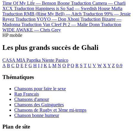
Time Of My Life —
Benson Boone
Traduction Camera —
Charli
XCX
Traduction Happiness is So Sad —
Swedish House Mafia
Traduction RMB (Ring My Bell) —
Aitch
Traduction 99% —
Jessie
Reyez
Traduction YOYO —
Don Xhoni
Traduction Bizarre —
Madonna
Traduction Van Cleef Pt 2 —
Malie Donn
Traduction
WIDE AWAKE —
Chris Grey
HP mobile
Les plus grands succès de Ghali
CASA MIA
Paprika
Niente Panico
A
B
C
D
E
F
G
H
I
J
K
L
M
N
O
P
Q
R
S
T
U
V
W
X
Y
Z
0-9
Thématiques
Chansons pour faire le sexe
Rap Français
Chansons d'amour
Chansons des Guinguettes
Chansons de Rugby et 3ème mi-temps
Chanson bonne humeur
Plan de site