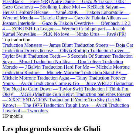
FlashBack —
Favé (FR)
Notre Dame —
Gazo & Tiakola
100K —
Gazo
Casanova —
Soolking
Laisse Moi —
KeBlack
Saiyan —
Heuss L'enfoiré
Bécane —
Yamê
200K —
Tiakola
Laboratoire —
Werenoi
Meuda —
Tiakola
Outro —
Gazo & Tiakola
Ailleurs —
Josman
Interlude —
Gazo & Tiakola
Overdrive —
Ofenbach
1 2 3
4 —
ZOKUSH
La League —
Werenoi
Celui qui part —
Joseph
Kamel
Nouvelles —
PLK
No love —
Ninho
Urus —
Favé (FR)
Top traduction
Traduction Monsters —
James Blunt
Traduction Streets —
Doja Cat
Traduction Drivers license —
Olivia Rodrigo
Traduction Lover —
Taylor Swift
Traduction Teeth —
5 Seconds Of Summer
Traduction
Seya —
Morad
Traduction No Idea —
Don Toliver
Traduction
Morado —
J Balvin
Traduction Hard For Me —
Michele Morrone
Traduction Rapture —
Michele Morrone
Traduction Stand By —
Michele Morrone
Traduction Agua —
Tainy
Traduction Forever
Yours —
Avicii
Traduction Come & Go —
Juice WRLD
Traduction
You Need to Calm Down —
Taylor Swift
Traduction I Think I’m
Okay —
MGK (Machine Gun Kelly)
Traduction bad vibes forever
—
XXXTENTACION
Traduction If You're Too Shy (Let Me
Know) —
The 1975
Traduction Tough Love —
Avicii
Traduction
Lovefool —
Twocolors
HP mobile
Les plus grands succès de Ghali