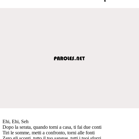
Ehi, Ehi, Seh
Dopo la serata, quando torni a casa, ti fai due conti
Tiri le somme, metti a confronto, torni alle fonti
Zero gli sconti, tutto il tuo sangue, tutti i tuoi sforzi