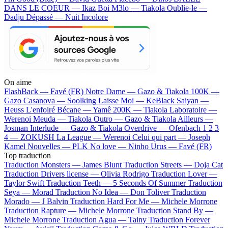
DANS LE COEUR — Ikaz Boi
M3lo — Tiakola
Oublie-le —
Dadju
Dépassé — Nuit Incolore
On aime
FlashBack —
Favé (FR)
Notre Dame —
Gazo & Tiakola
100K —
Gazo
Casanova —
Soolking
Laisse Moi —
KeBlack
Saiyan —
Heuss L'enfoiré
Bécane —
Yamê
200K —
Tiakola
Laboratoire —
Werenoi
Meuda —
Tiakola
Outro —
Gazo & Tiakola
Ailleurs —
Josman
Interlude —
Gazo & Tiakola
Overdrive —
Ofenbach
1 2 3
4 —
ZOKUSH
La League —
Werenoi
Celui qui part —
Joseph
Kamel
Nouvelles —
PLK
No love —
Ninho
Urus —
Favé (FR)
Top traduction
Traduction Monsters —
James Blunt
Traduction Streets —
Doja Cat
Traduction Drivers license —
Olivia Rodrigo
Traduction Lover —
Taylor Swift
Traduction Teeth —
5 Seconds Of Summer
Traduction
Seya —
Morad
Traduction No Idea —
Don Toliver
Traduction
Morado —
J Balvin
Traduction Hard For Me —
Michele Morrone
Traduction Rapture —
Michele Morrone
Traduction Stand By —
Michele Morrone
Traduction Agua —
Tainy
Traduction Forever