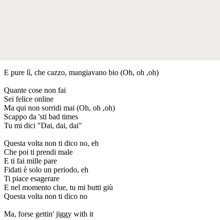
E pure lì, che cazzo, mangiavano bio (Oh, oh ,oh)
Quante cose non fai
Sei felice online
Ma qui non sorridi mai (Oh, oh ,oh)
Scappo da 'sti bad times
Tu mi dici "Dai, dai, dai"
Questa volta non ti dico no, eh
Che poi ti prendi male
E ti fai mille pare
Fidati è solo un periodo, eh
Ti piace esagerare
E nel momento clue, tu mi butti giù
Questa volta non ti dico no
Ma, forse gettin' jiggy with it