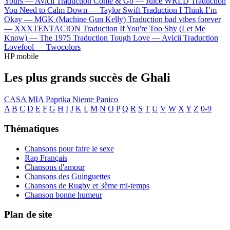
Yours —
Avicii
Traduction Come & Go —
Juice WRLD
Traduction
You Need to Calm Down —
Taylor Swift
Traduction I Think I’m
Okay —
MGK (Machine Gun Kelly)
Traduction bad vibes forever
—
XXXTENTACION
Traduction If You're Too Shy (Let Me
Know) —
The 1975
Traduction Tough Love —
Avicii
Traduction
Lovefool —
Twocolors
HP mobile
Les plus grands succès de Ghali
CASA MIA
Paprika
Niente Panico
A
B
C
D
E
F
G
H
I
J
K
L
M
N
O
P
Q
R
S
T
U
V
W
X
Y
Z
0-9
Thématiques
Chansons pour faire le sexe
Rap Français
Chansons d'amour
Chansons des Guinguettes
Chansons de Rugby et 3ème mi-temps
Chanson bonne humeur
Plan de site