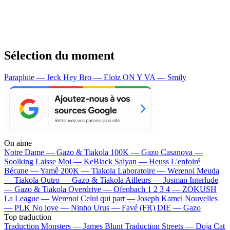
Sélection du moment
Parapluie — Jeck
Hey Bro — Eloïz
ON Y VA — Smily
On aime
Notre Dame —
Gazo & Tiakola
100K —
Gazo
Casanova —
Soolking
Laisse Moi —
KeBlack
Saiyan —
Heuss L'enfoiré
Bécane —
Yamê
200K —
Tiakola
Laboratoire —
Werenoi
Meuda
—
Tiakola
Outro —
Gazo & Tiakola
Ailleurs —
Josman
Interlude
—
Gazo & Tiakola
Overdrive —
Ofenbach
1 2 3 4 —
ZOKUSH
La League —
Werenoi
Celui qui part —
Joseph Kamel
Nouvelles
—
PLK
No love —
Ninho
Urus —
Favé (FR)
DIE —
Gazo
Top traduction
Traduction Monsters —
James Blunt
Traduction Streets —
Doja Cat