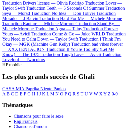
Traduction Drivers license —
Olivia Rodrigo
Traduction Lover —
Taylor Swift
Traduction Teeth —
5 Seconds Of Summer
Traduction
Seya —
Morad
Traduction No Idea —
Don Toliver
Traduction
Morado —
J Balvin
Traduction Hard For Me —
Michele Morrone
Traduction Rapture —
Michele Morrone
Traduction Stand By —
Michele Morrone
Traduction Agua —
Tainy
Traduction Forever
Yours —
Avicii
Traduction Come & Go —
Juice WRLD
Traduction
You Need to Calm Down —
Taylor Swift
Traduction I Think I’m
Okay —
MGK (Machine Gun Kelly)
Traduction bad vibes forever
—
XXXTENTACION
Traduction If You're Too Shy (Let Me
Know) —
The 1975
Traduction Tough Love —
Avicii
Traduction
Lovefool —
Twocolors
HP mobile
Les plus grands succès de Ghali
CASA MIA
Paprika
Niente Panico
A
B
C
D
E
F
G
H
I
J
K
L
M
N
O
P
Q
R
S
T
U
V
W
X
Y
Z
0-9
Thématiques
Chansons pour faire le sexe
Rap Français
Chansons d'amour