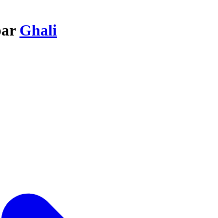
par
Ghali