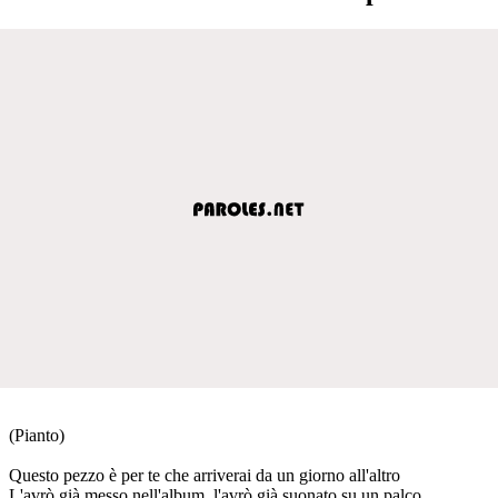
(Pianto)
Questo pezzo è per te che arriverai da un giorno all'altro
L'avrò già messo nell'album, l'avrò già suonato su un palco