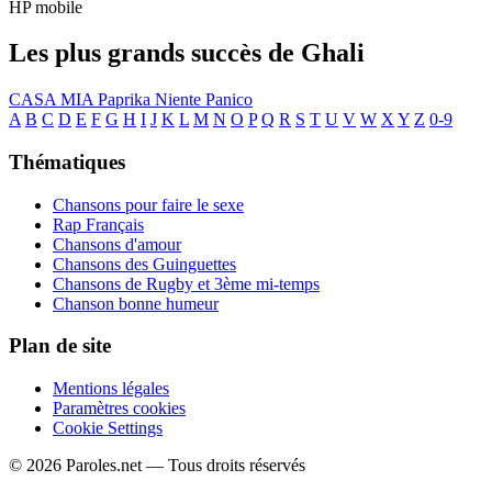
HP mobile
Les plus grands succès de Ghali
CASA MIA
Paprika
Niente Panico
A
B
C
D
E
F
G
H
I
J
K
L
M
N
O
P
Q
R
S
T
U
V
W
X
Y
Z
0-9
Thématiques
Chansons pour faire le sexe
Rap Français
Chansons d'amour
Chansons des Guinguettes
Chansons de Rugby et 3ème mi-temps
Chanson bonne humeur
Plan de site
Mentions légales
Paramètres cookies
Cookie Settings
© 2026 Paroles.net — Tous droits réservés