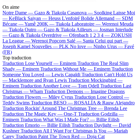
On aime
Notre Dame —
Gazo & Tiakola
Casanova —
Soolking
Laisse Moi
—
KeBlack
Saiyan —
Heuss L'enfoiré
Bolide Allemand —
SDM
Bécane —
Yamê
200K —
Tiakola
Laboratoire —
Werenoi
Meuda
—
Tiakola
Outro —
Gazo & Tiakola
Ailleurs —
Josman
Interlude
—
Gazo & Tiakola
Overdrive —
Ofenbach
1 2 3 4 —
ZOKUSH
La League —
Werenoi
Popcorn Salé —
Santa
Celui qui part —
Joseph Kamel
Nouvelles —
PLK
No love —
Ninho
Urus —
Favé
(FR)
Top traduction
Traduction Lose Yourself —
Eminem
Traduction The Real Slim
Shady —
Eminem
Traduction Without Me —
Eminem
Traduction
Someone You Loved —
Lewis Capaldi
Traduction Can't Hold Us
—
Macklemore and Ryan Lewis
Traduction Mockingbird —
Eminem
Traduction Another Love —
Tom Odell
Traduction Last
Christmas —
Wham
Traduction Demons —
Imagine Dragons
Traduction Flowers —
Miley Cyrus
Traduction Lose Control —
Teddy Swims
Traduction BESO —
ROSALÍA & Rauw Alejandro
Traduction Rockin' Around The Christmas Tree —
Brenda Lee
Traduction The Magic Key —
One-T
Traduction Godzilla —
Eminem
Traduction What Was I Made For? —
Billie Eilish
Traduction Emorio —
Billie Eilish
Traduction Daylight —
David
Kushner
Traduction All I Want For Christmas Is You —
Mariah
Carey
Traduction Paint The Town Red —
Doja Cat