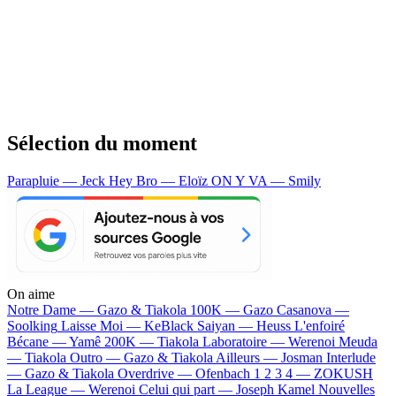
Sélection du moment
Parapluie — Jeck
Hey Bro — Eloïz
ON Y VA — Smily
On aime
Notre Dame —
Gazo & Tiakola
100K —
Gazo
Casanova —
Soolking
Laisse Moi —
KeBlack
Saiyan —
Heuss L'enfoiré
Bécane —
Yamê
200K —
Tiakola
Laboratoire —
Werenoi
Meuda
—
Tiakola
Outro —
Gazo & Tiakola
Ailleurs —
Josman
Interlude
—
Gazo & Tiakola
Overdrive —
Ofenbach
1 2 3 4 —
ZOKUSH
La League —
Werenoi
Celui qui part —
Joseph Kamel
Nouvelles