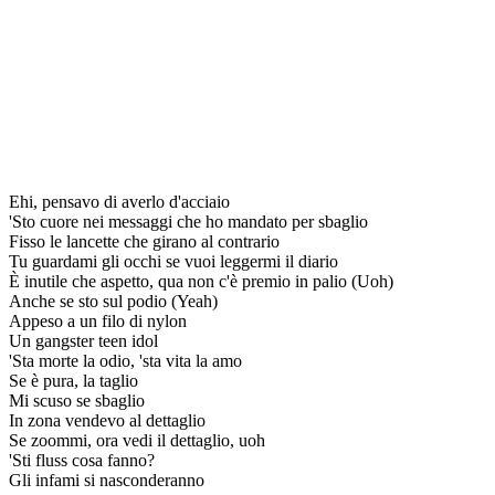
Ehi, pensavo di averlo d'acciaio
'Sto cuore nei messaggi che ho mandato per sbaglio
Fisso le lancette che girano al contrario
Tu guardami gli occhi se vuoi leggermi il diario
È inutile che aspetto, qua non c'è premio in palio (Uoh)
Anche se sto sul podio (Yeah)
Appeso a un filo di nylon
Un gangster teen idol
'Sta morte la odio, 'sta vita la amo
Se è pura, la taglio
Mi scuso se sbaglio
In zona vendevo al dettaglio
Se zoommi, ora vedi il dettaglio, uoh
'Sti fluss cosa fanno?
Gli infami si nasconderanno