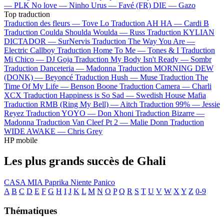
—
PLK
No love —
Ninho
Urus —
Favé (FR)
DIE —
Gazo
Top traduction
Traduction des fleurs —
Tove Lo
Traduction AH HA —
Cardi B
Traduction Coulda Shoulda Woulda —
Russ
Traduction KYLIAN
DICTADOR —
SurNervis
Traduction The Way You Are —
Electric Callboy
Traduction Home To Me —
Tones & I
Traduction
Mi Chico —
DJ Goja
Traduction My Body Isn't Ready —
Sombr
Traduction Danceteria —
Madonna
Traduction MORNING DEW
(DONK) —
Beyoncé
Traduction Hush —
Muse
Traduction The
Time Of My Life —
Benson Boone
Traduction Camera —
Charli
XCX
Traduction Happiness is So Sad —
Swedish House Mafia
Traduction RMB (Ring My Bell) —
Aitch
Traduction 99% —
Jessie
Reyez
Traduction YOYO —
Don Xhoni
Traduction Bizarre —
Madonna
Traduction Van Cleef Pt 2 —
Malie Donn
Traduction
WIDE AWAKE —
Chris Grey
HP mobile
Les plus grands succès de Ghali
CASA MIA
Paprika
Niente Panico
A
B
C
D
E
F
G
H
I
J
K
L
M
N
O
P
Q
R
S
T
U
V
W
X
Y
Z
0-9
Thématiques