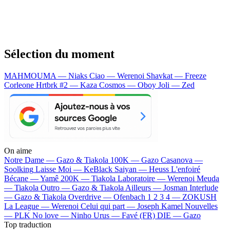
Sélection du moment
MAHMOUMA — Niaks
Ciao — Werenoi
Shavkat — Freeze
Corleone
Hrtbrk #2 — Kaza
Cosmos — Oboy
Joli — Zed
On aime
Notre Dame —
Gazo & Tiakola
100K —
Gazo
Casanova —
Soolking
Laisse Moi —
KeBlack
Saiyan —
Heuss L'enfoiré
Bécane —
Yamê
200K —
Tiakola
Laboratoire —
Werenoi
Meuda
—
Tiakola
Outro —
Gazo & Tiakola
Ailleurs —
Josman
Interlude
—
Gazo & Tiakola
Overdrive —
Ofenbach
1 2 3 4 —
ZOKUSH
La League —
Werenoi
Celui qui part —
Joseph Kamel
Nouvelles
—
PLK
No love —
Ninho
Urus —
Favé (FR)
DIE —
Gazo
Top traduction