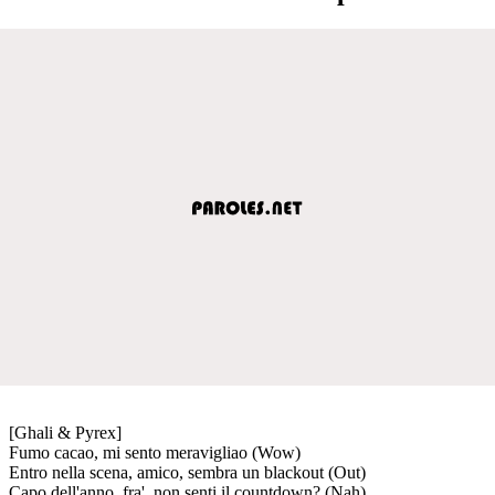
[Ghali & Pyrex]
Fumo cacao, mi sento meravigliao (Wow)
Entro nella scena, amico, sembra un blackout (Out)
Capo dell'anno, fra', non senti il countdown? (Nah)