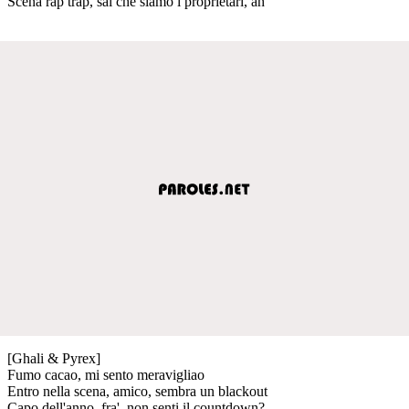
Scena rap trap, sai che siamo i proprietari, ah
[Ghali & Pyrex]
Fumo cacao, mi sento meravigliao
Entro nella scena, amico, sembra un blackout
Capo dell'anno, fra', non senti il countdown?