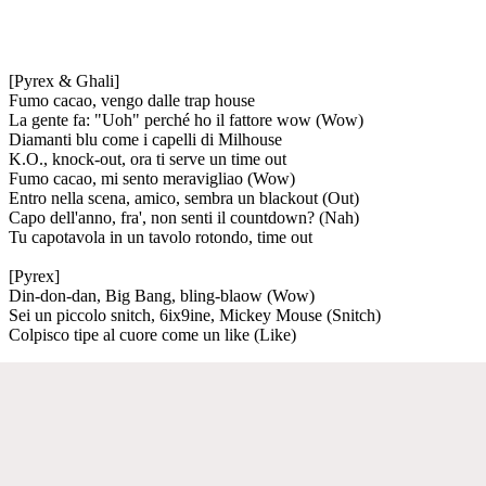
[Pyrex & Ghali]
Fumo cacao, vengo dalle trap house
La gente fa: "Uoh" perché ho il fattore wow (Wow)
Diamanti blu come i capelli di Milhouse
K.O., knock-out, ora ti serve un time out
Fumo cacao, mi sento meravigliao (Wow)
Entro nella scena, amico, sembra un blackout (Out)
Capo dell'anno, fra', non senti il countdown? (Nah)
Tu capotavola in un tavolo rotondo, time out
[Pyrex]
Din-don-dan, Big Bang, bling-blaow (Wow)
Sei un piccolo snitch, 6ix9ine, Mickey Mouse (Snitch)
Colpisco tipe al cuore come un like (Like)