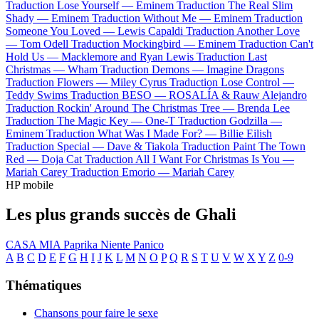
Traduction Lose Yourself —
Eminem
Traduction The Real Slim
Shady —
Eminem
Traduction Without Me —
Eminem
Traduction
Someone You Loved —
Lewis Capaldi
Traduction Another Love
—
Tom Odell
Traduction Mockingbird —
Eminem
Traduction Can't
Hold Us —
Macklemore and Ryan Lewis
Traduction Last
Christmas —
Wham
Traduction Demons —
Imagine Dragons
Traduction Flowers —
Miley Cyrus
Traduction Lose Control —
Teddy Swims
Traduction BESO —
ROSALÍA & Rauw Alejandro
Traduction Rockin' Around The Christmas Tree —
Brenda Lee
Traduction The Magic Key —
One-T
Traduction Godzilla —
Eminem
Traduction What Was I Made For? —
Billie Eilish
Traduction Special —
Dave & Tiakola
Traduction Paint The Town
Red —
Doja Cat
Traduction All I Want For Christmas Is You —
Mariah Carey
Traduction Emorio —
Mariah Carey
HP mobile
Les plus grands succès de Ghali
CASA MIA
Paprika
Niente Panico
A
B
C
D
E
F
G
H
I
J
K
L
M
N
O
P
Q
R
S
T
U
V
W
X
Y
Z
0-9
Thématiques
Chansons pour faire le sexe