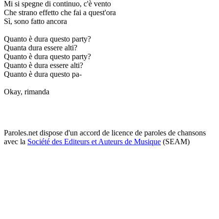
Mi si spegne di continuo, c'è vento
Che strano effetto che fai a quest'ora
Sì, sono fatto ancora
Quanto è dura questo party?
Quanta dura essere alti?
Quanto è dura questo party?
Quanto è dura essere alti?
Quanto è dura questo pa-
Okay, rimanda
Paroles.net dispose d'un accord de licence de paroles de chansons
avec la
Société des Editeurs et Auteurs de Musique
(SEAM)