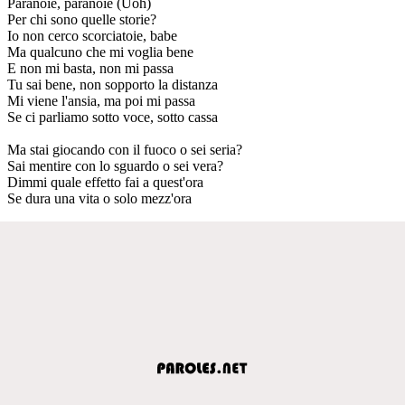
Paranoie, paranoie (Uoh)
Per chi sono quelle storie?
Io non cerco scorciatoie, babe
Ma qualcuno che mi voglia bene
E non mi basta, non mi passa
Tu sai bene, non sopporto la distanza
Mi viene l'ansia, ma poi mi passa
Se ci parliamo sotto voce, sotto cassa
Ma stai giocando con il fuoco o sei seria?
Sai mentire con lo sguardo o sei vera?
Dimmi quale effetto fai a quest'ora
Se dura una vita o solo mezz'ora