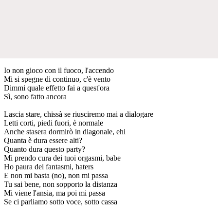
Io non gioco con il fuoco, l'accendo
Mi si spegne di continuo, c'è vento
Dimmi quale effetto fai a quest'ora
Sì, sono fatto ancora
Lascia stare, chissà se riusciremo mai a dialogare
Letti corti, piedi fuori, è normale
Anche stasera dormirò in diagonale, ehi
Quanta è dura essere alti?
Quanto dura questo party?
Mi prendo cura dei tuoi orgasmi, babe
Ho paura dei fantasmi, haters
E non mi basta (no), non mi passa
Tu sai bene, non sopporto la distanza
Mi viene l'ansia, ma poi mi passa
Se ci parliamo sotto voce, sotto cassa