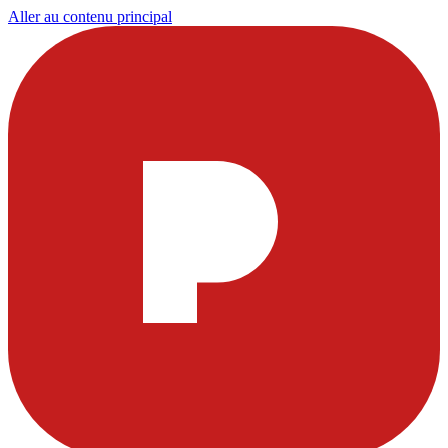
Aller au contenu principal