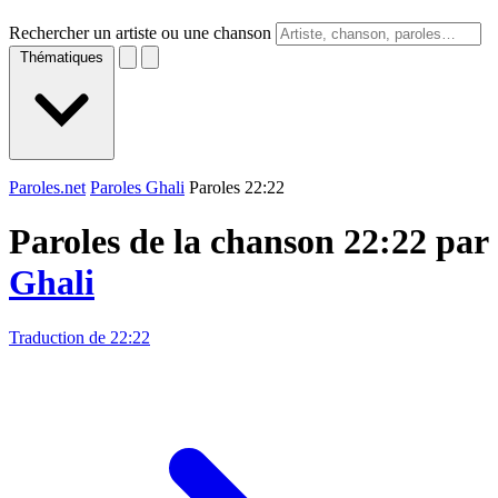
Rechercher un artiste ou une chanson
Thématiques
Paroles.net
Paroles Ghali
Paroles 22:22
Paroles de la chanson 22:22 par
Ghali
Traduction de 22:22