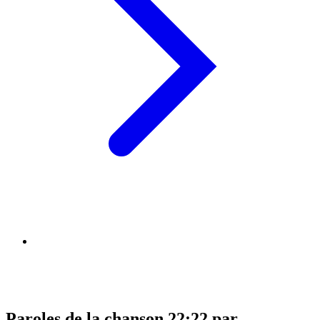
Paroles de la chanson 22:22 par