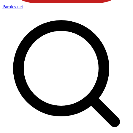
Paroles
.net