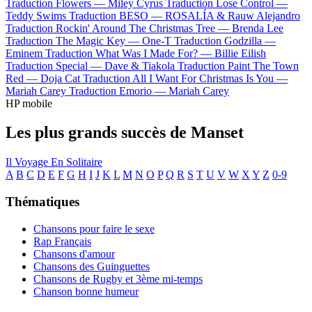
Traduction Flowers —
Miley Cyrus
Traduction Lose Control —
Teddy Swims
Traduction BESO —
ROSALÍA & Rauw Alejandro
Traduction Rockin' Around The Christmas Tree —
Brenda Lee
Traduction The Magic Key —
One-T
Traduction Godzilla —
Eminem
Traduction What Was I Made For? —
Billie Eilish
Traduction Special —
Dave & Tiakola
Traduction Paint The Town
Red —
Doja Cat
Traduction All I Want For Christmas Is You —
Mariah Carey
Traduction Emorio —
Mariah Carey
HP mobile
Les plus grands succès de Manset
Il Voyage En Solitaire
A
B
C
D
E
F
G
H
I
J
K
L
M
N
O
P
Q
R
S
T
U
V
W
X
Y
Z
0-9
Thématiques
Chansons pour faire le sexe
Rap Français
Chansons d'amour
Chansons des Guinguettes
Chansons de Rugby et 3ème mi-temps
Chanson bonne humeur