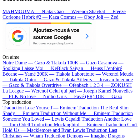
MAHMOUMA — Niaks
Ciao — Werenoi
Shavkat — Freeze
Corleone
Hrtbrk #2 — Kaza
Cosmos — Oboy
Joli — Zed
On aime
Notre Dame —
Gazo & Tiakola
100K —
Gazo
Casanova —
Soolking
Laisse Moi —
KeBlack
Saiyan —
Heuss L'enfoiré
Bécane —
Yamê
200K —
Tiakola
Laboratoire —
Werenoi
Meuda
—
Tiakola
Outro —
Gazo & Tiakola
Ailleurs —
Josman
Interlude
—
Gazo & Tiakola
Overdrive —
Ofenbach
1 2 3 4 —
ZOKUSH
La League —
Werenoi
Celui qui part —
Joseph Kamel
Nouvelles
—
PLK
No love —
Ninho
Urus —
Favé (FR)
DIE —
Gazo
Top traduction
Traduction Lose Yourself —
Eminem
Traduction The Real Slim
Shady —
Eminem
Traduction Without Me —
Eminem
Traduction
Someone You Loved —
Lewis Capaldi
Traduction Another Love
—
Tom Odell
Traduction Mockingbird —
Eminem
Traduction Can't
Hold Us —
Macklemore and Ryan Lewis
Traduction Last
Christmas —
Wham
Traduction Demons —
Imagine Dragons