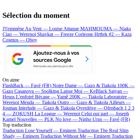
Sélection du moment
J't'emmène Au Vent — Louise Attaque
MAHMOUMA — Niaks
Ciao — Werenoi
Shavkat — Freeze Corleone
Hrtbrk #2 — Kaza
Cosmos — Oboy
On aime
FlashBack —
Favé (FR)
Notre Dame —
Gazo & Tiakola
100K —
Gazo
Casanova —
Soolking
Laisse Moi —
KeBlack
Saiyan —
Heuss L'enfoiré
Bécane —
Yamê
200K —
Tiakola
Laboratoire —
Werenoi
Meuda —
Tiakola
Outro —
Gazo & Tiakola
Ailleurs —
Josman
Interlude —
Gazo & Tiakola
Overdrive —
Ofenbach
1 2 3
4 —
ZOKUSH
La League —
Werenoi
Celui qui part —
Joseph
Kamel
Nouvelles —
PLK
No love —
Ninho
Urus —
Favé (FR)
Top traduction
Traduction Lose Yourself —
Eminem
Traduction The Real Slim
Shady —
Eminem
Traduction Without Me —
Eminem
Traduction