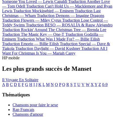
Someone You Loved —
Lewis Capaldi
Traduction Another Love
—
Tom Odell
Traduction Can't Hold Us —
Macklemore and Ryan
Lewis
Traduction Mockingbird —
Eminem
Traduction Last
Christmas —
Wham
Traduction Demons —
Imagine Dragons
Traduction Flowers —
Miley Cyrus
Traduction Lose Control —
Teddy Swims
Traduction BESO —
ROSALÍA & Rauw Alejandro
Traduction Rockin' Around The Christmas Tree —
Brenda Lee
Traduction The Magic Key —
One-T
Traduction Godzilla —
Eminem
Traduction What Was I Made For? —
Billie Eilish
Traduction Emorio —
Billie Eilish
Traduction Special —
Dave &
Tiakola
Traduction Daylight —
David Kushner
Traduction All I
Want For Christmas Is You —
Mariah Carey
HP mobile
Les plus grands succès de Manset
Il Voyage En Solitaire
A
B
C
D
E
F
G
H
I
J
K
L
M
N
O
P
Q
R
S
T
U
V
W
X
Y
Z
0-9
Thématiques
Chansons pour faire le sexe
Rap Français
Chansons d'amour