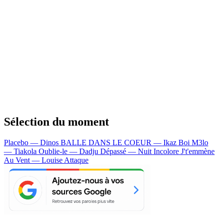
Sélection du moment
Placebo — Dinos
BALLE DANS LE COEUR — Ikaz Boi
M3lo
— Tiakola
Oublie-le — Dadju
Dépassé — Nuit Incolore
J't'emmène
Au Vent — Louise Attaque