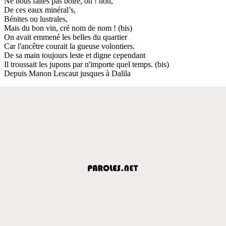
Ne nous faites pas boire, oh ! non,
De ces eaux minéral’s,
Bénites ou lustrales,
Mais du bon vin, cré nom de nom ! (bis)
On avait emmené les belles du quartier
Car l'ancêtre courait la gueuse volontiers.
De sa main toujours leste et digne cependant
Il troussait les jupons par n'importe quel temps. (bis)
Depuis Manon Lescaut jusques à Dalila