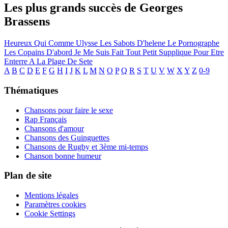
Les plus grands succès de Georges
Brassens
Heureux Qui Comme Ulysse
Les Sabots D'helene
Le Pornographe
Les Copains D'abord
Je Me Suis Fait Tout Petit
Supplique Pour Etre
Enterre A La Plage De Sete
A
B
C
D
E
F
G
H
I
J
K
L
M
N
O
P
Q
R
S
T
U
V
W
X
Y
Z
0-9
Thématiques
Chansons pour faire le sexe
Rap Français
Chansons d'amour
Chansons des Guinguettes
Chansons de Rugby et 3ème mi-temps
Chanson bonne humeur
Plan de site
Mentions légales
Paramètres cookies
Cookie Settings