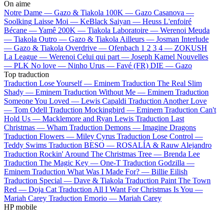
On aime
Notre Dame —
Gazo & Tiakola
100K —
Gazo
Casanova —
Soolking
Laisse Moi —
KeBlack
Saiyan —
Heuss L'enfoiré
Bécane —
Yamê
200K —
Tiakola
Laboratoire —
Werenoi
Meuda
—
Tiakola
Outro —
Gazo & Tiakola
Ailleurs —
Josman
Interlude
—
Gazo & Tiakola
Overdrive —
Ofenbach
1 2 3 4 —
ZOKUSH
La League —
Werenoi
Celui qui part —
Joseph Kamel
Nouvelles
—
PLK
No love —
Ninho
Urus —
Favé (FR)
DIE —
Gazo
Top traduction
Traduction Lose Yourself —
Eminem
Traduction The Real Slim
Shady —
Eminem
Traduction Without Me —
Eminem
Traduction
Someone You Loved —
Lewis Capaldi
Traduction Another Love
—
Tom Odell
Traduction Mockingbird —
Eminem
Traduction Can't
Hold Us —
Macklemore and Ryan Lewis
Traduction Last
Christmas —
Wham
Traduction Demons —
Imagine Dragons
Traduction Flowers —
Miley Cyrus
Traduction Lose Control —
Teddy Swims
Traduction BESO —
ROSALÍA & Rauw Alejandro
Traduction Rockin' Around The Christmas Tree —
Brenda Lee
Traduction The Magic Key —
One-T
Traduction Godzilla —
Eminem
Traduction What Was I Made For? —
Billie Eilish
Traduction Special —
Dave & Tiakola
Traduction Paint The Town
Red —
Doja Cat
Traduction All I Want For Christmas Is You —
Mariah Carey
Traduction Emorio —
Mariah Carey
HP mobile