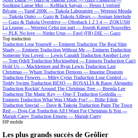
Soolking
Laisse Moi —
KeBlack
Saiyan —
Heuss L'enfoiré
Bécane —
Yamê
200K —
Tiakola
Laboratoire —
Werenoi
Meuda
—
Tiakola
Outro —
Gazo & Tiakola
Ailleurs —
Josman
Interlude
—
Gazo & Tiakola
Overdrive —
Ofenbach
1 2 3 4 —
ZOKUSH
La League —
Werenoi
Celui qui part —
Joseph Kamel
Nouvelles
—
PLK
No love —
Ninho
Urus —
Favé (FR)
DIE —
Gazo
Top traduction
Traduction Lose Yourself —
Eminem
Traduction The Real Slim
Shady —
Eminem
Traduction Without Me —
Eminem
Traduction
Someone You Loved —
Lewis Capaldi
Traduction Another Love
—
Tom Odell
Traduction Mockingbird —
Eminem
Traduction Can't
Hold Us —
Macklemore and Ryan Lewis
Traduction Last
Christmas —
Wham
Traduction Demons —
Imagine Dragons
Traduction Flowers —
Miley Cyrus
Traduction Lose Control —
Teddy Swims
Traduction BESO —
ROSALÍA & Rauw Alejandro
Traduction Rockin' Around The Christmas Tree —
Brenda Lee
Traduction The Magic Key —
One-T
Traduction Godzilla —
Eminem
Traduction What Was I Made For? —
Billie Eilish
Traduction Special —
Dave & Tiakola
Traduction Paint The Town
Red —
Doja Cat
Traduction All I Want For Christmas Is You —
Mariah Carey
Traduction Emorio —
Mariah Carey
HP mobile
Les plus grands succès de Geôlier