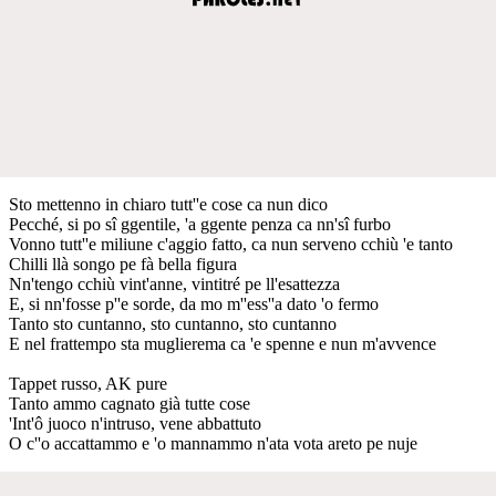
Sto mettenno in chiaro tutt''e cose ca nun dico
Pecché, si po sî ggentile, 'a ggente penza ca nn'sî furbo
Vonno tutt''e miliune c'aggio fatto, ca nun serveno cchiù 'e tanto
Chilli llà songo pe fà bella figura
Nn'tengo cchiù vint'anne, vintitré pe ll'esattezza
E, si nn'fosse p''e sorde, da mo m''ess''a dato 'o fermo
Tanto sto cuntanno, sto cuntanno, sto cuntanno
E nel frattempo sta muglierema ca 'e spenne e nun m'avvence
Tappet russo, AK pure
Tanto ammo cagnato già tutte cose
'Int'ô juoco n'intruso, vene abbattuto
O c''o accattammo e 'o mannammo n'ata vota areto pe nuje