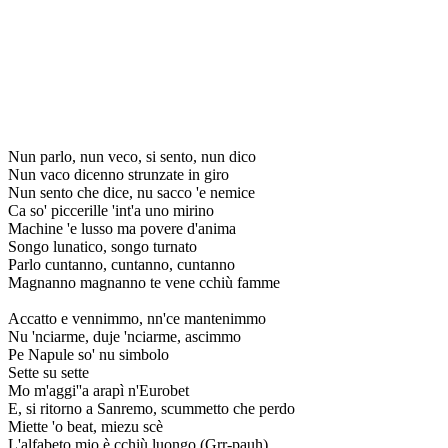
Nun parlo, nun veco, si sento, nun dico
Nun vaco dicenno strunzate in giro
Nun sento che dice, nu sacco 'e nemice
Ca so' piccerille 'int'a uno mirino
Machine 'e lusso ma povere d'anima
Songo lunatico, songo turnato
Parlo cuntanno, cuntanno, cuntanno
Magnanno magnanno te vene cchiù famme
Accatto e vennimmo, nn'ce mantenimmo
Nu 'nciarme, duje 'nciarme, ascimmo
Pe Napule so' nu simbolo
Sette su sette
Mo m'aggi''a arapì n'Eurobet
E, si ritorno a Sanremo, scummetto che perdo
Miette 'o beat, miezu scè
L'alfabeto mio è cchiù luongo (Grr-pauh)