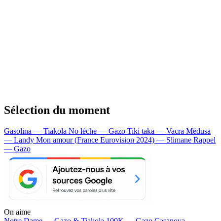
Sélection du moment
Gasolina — Tiakola
No lèche — Gazo
Tiki taka — Vacra
Médusa
— Landy
Mon amour (France Eurovision 2024) — Slimane
Rappel
— Gazo
On aime
Notre Dame —
Gazo & Tiakola
100K —
Gazo
Casanova —