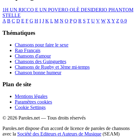
1H
UN RICCO E UN POVERO
OLÈ
DESIDERIO
PHANTOM
STELLE
A
B
C
D
E
F
G
H
I
J
K
L
M
N
O
P
Q
R
S
T
U
V
W
X
Y
Z
0-9
Thématiques
Chansons pour faire le sexe
Rap Français
Chansons d'amour
Chansons des Guinguettes
Chansons de Rugby et 3ème mi-temps
Chanson bonne humeur
Plan de site
Mentions légales
Paramètres cookies
Cookie Settings
© 2026 Paroles.net — Tous droits réservés
Paroles.net dispose d'un accord de licence de paroles de chansons
avec la
Société des Editeurs et Auteurs de Musique
(SEAM)