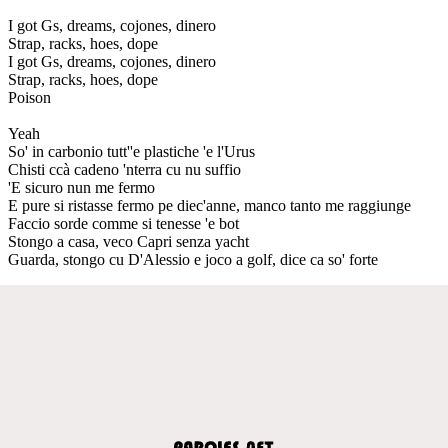
I got Gs, dreams, cojones, dinero
Strap, racks, hoes, dope
I got Gs, dreams, cojones, dinero
Strap, racks, hoes, dope
Poison
Yeah
So' in carbonio tutt''e plastiche 'e l'Urus
Chisti ccà cadeno 'nterra cu nu suffio
'E sicuro nun me fermo
E pure si ristasse fermo pe diec'anne, manco tanto me raggiunge
Faccio sorde comme si tenesse 'e bot
Stongo a casa, veco Capri senza yacht
Guarda, stongo cu D'Alessio e joco a golf, dice ca so' forte