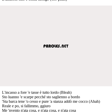
L'incasso a fore 'e tasse è tutto lordo (Bleah)
Sto luanno 'e scarpe pecché sto saglienno a bordo
'Sta barca tene 'o cesso e pure 'a stanza addò me cocco (Ahah)
Reale e po, si fallimmo, ggiuro
Me 'nvento n'ata cosa, e n'ata cosa, e n'ata cosa