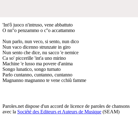
'Int'ô juoco n'intruso, vene abbattuto
O nn''o penzammo o c''o accattammo
Nun parlo, nun veco, si sento, nun dico
Nun vaco dicenno strunzate in giro
Nun sento che dice, nu sacco 'e nemice
Ca so' piccerille 'int'a uno mirino
Machine 'e lusso ma povere d'anima
Songo lunatico, songo turnato
Parlo cuntanno, cuntanno, cuntanno
Magnanno magnanno te vene cchiù famme
Paroles.net dispose d'un accord de licence de paroles de chansons
avec la
Société des Editeurs et Auteurs de Musique
(SEAM)