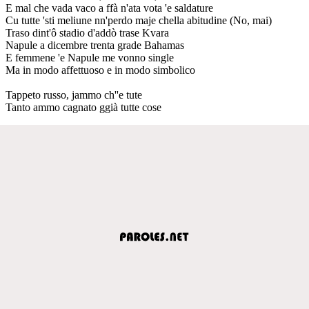
E mal che vada vaco a ffà n'ata vota 'e saldature
Cu tutte 'sti meliune nn'perdo maje chella abitudine (No, mai)
Traso dint'ô stadio d'addò trase Kvara
Napule a dicembre trenta grade Bahamas
E femmene 'e Napule me vonno single
Ma in modo affettuoso e in modo simbolico
Tappeto russo, jammo ch''e tute
Tanto ammo cagnato ggià tutte cose