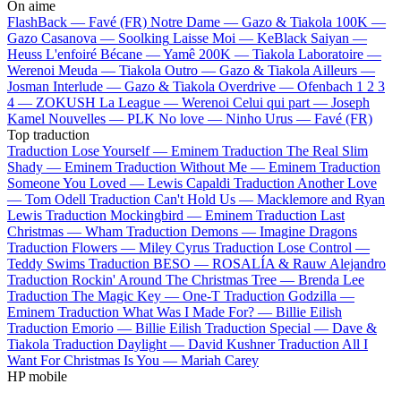
On aime
FlashBack —
Favé (FR)
Notre Dame —
Gazo & Tiakola
100K —
Gazo
Casanova —
Soolking
Laisse Moi —
KeBlack
Saiyan —
Heuss L'enfoiré
Bécane —
Yamê
200K —
Tiakola
Laboratoire —
Werenoi
Meuda —
Tiakola
Outro —
Gazo & Tiakola
Ailleurs —
Josman
Interlude —
Gazo & Tiakola
Overdrive —
Ofenbach
1 2 3
4 —
ZOKUSH
La League —
Werenoi
Celui qui part —
Joseph
Kamel
Nouvelles —
PLK
No love —
Ninho
Urus —
Favé (FR)
Top traduction
Traduction Lose Yourself —
Eminem
Traduction The Real Slim
Shady —
Eminem
Traduction Without Me —
Eminem
Traduction
Someone You Loved —
Lewis Capaldi
Traduction Another Love
—
Tom Odell
Traduction Can't Hold Us —
Macklemore and Ryan
Lewis
Traduction Mockingbird —
Eminem
Traduction Last
Christmas —
Wham
Traduction Demons —
Imagine Dragons
Traduction Flowers —
Miley Cyrus
Traduction Lose Control —
Teddy Swims
Traduction BESO —
ROSALÍA & Rauw Alejandro
Traduction Rockin' Around The Christmas Tree —
Brenda Lee
Traduction The Magic Key —
One-T
Traduction Godzilla —
Eminem
Traduction What Was I Made For? —
Billie Eilish
Traduction Emorio —
Billie Eilish
Traduction Special —
Dave &
Tiakola
Traduction Daylight —
David Kushner
Traduction All I
Want For Christmas Is You —
Mariah Carey
HP mobile