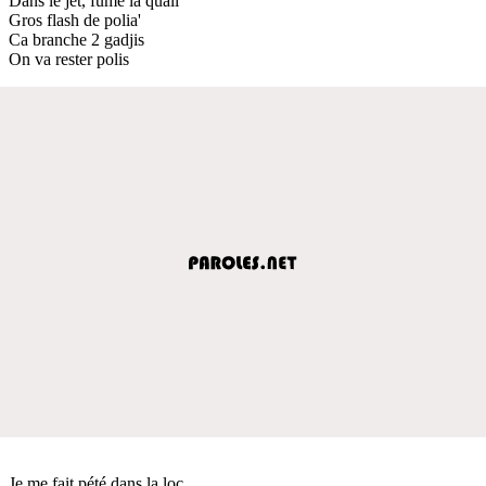
Dans le jet, fume la quali
Gros flash de polia'
Ca branche 2 gadjis
On va rester polis
Je me fait pété dans la loc