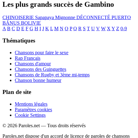
Les plus grands succès de Gambino
CHINOISERIE
Sapapaya
Mignonne
DÉCONNECTÉ
PUERTO
BÁNUS
BOLIVIE
A
B
C
D
E
F
G
H
I
J
K
L
M
N
O
P
Q
R
S
T
U
V
W
X
Y
Z
0-9
Thématiques
Chansons pour faire le sexe
Rap Français
Chansons d'amour
Chansons des Guinguettes
Chansons de Rugby et 3ème mi-temps
Chanson bonne humeur
Plan de site
Mentions légales
Paramètres cookies
Cookie Settings
© 2026 Paroles.net — Tous droits réservés
Paroles.net dispose d'un accord de licence de paroles de chansons