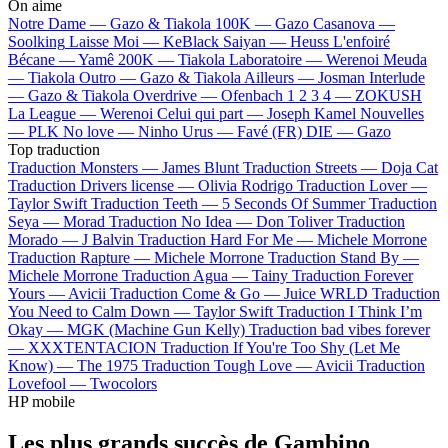
On aime
Notre Dame —
Gazo & Tiakola
100K —
Gazo
Casanova —
Soolking
Laisse Moi —
KeBlack
Saiyan —
Heuss L'enfoiré
Bécane —
Yamê
200K —
Tiakola
Laboratoire —
Werenoi
Meuda
—
Tiakola
Outro —
Gazo & Tiakola
Ailleurs —
Josman
Interlude
—
Gazo & Tiakola
Overdrive —
Ofenbach
1 2 3 4 —
ZOKUSH
La League —
Werenoi
Celui qui part —
Joseph Kamel
Nouvelles
—
PLK
No love —
Ninho
Urus —
Favé (FR)
DIE —
Gazo
Top traduction
Traduction Monsters —
James Blunt
Traduction Streets —
Doja Cat
Traduction Drivers license —
Olivia Rodrigo
Traduction Lover —
Taylor Swift
Traduction Teeth —
5 Seconds Of Summer
Traduction
Seya —
Morad
Traduction No Idea —
Don Toliver
Traduction
Morado —
J Balvin
Traduction Hard For Me —
Michele Morrone
Traduction Rapture —
Michele Morrone
Traduction Stand By —
Michele Morrone
Traduction Agua —
Tainy
Traduction Forever
Yours —
Avicii
Traduction Come & Go —
Juice WRLD
Traduction
You Need to Calm Down —
Taylor Swift
Traduction I Think I’m
Okay —
MGK (Machine Gun Kelly)
Traduction bad vibes forever
—
XXXTENTACION
Traduction If You're Too Shy (Let Me
Know) —
The 1975
Traduction Tough Love —
Avicii
Traduction
Lovefool —
Twocolors
HP mobile
Les plus grands succès de Gambino