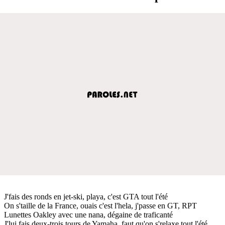
J'fais des ronds en jet-ski, playa, c'est GTA tout l'été
On s'taille de la France, ouais c'est l'hela, j'passe en GT, RPT
Lunettes Oakley avec une nana, dégaine de traficanté
J'lui fais deux-trois tours de Yamaha, faut qu'on s'relaxe tout l'été