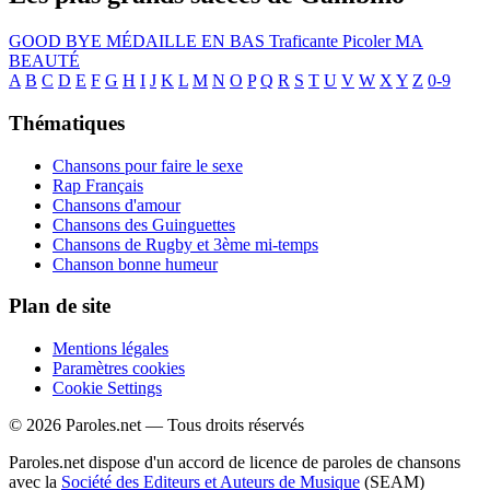
GOOD BYE
MÉDAILLE
EN BAS
Traficante
Picoler
MA
BEAUTÉ
A
B
C
D
E
F
G
H
I
J
K
L
M
N
O
P
Q
R
S
T
U
V
W
X
Y
Z
0-9
Thématiques
Chansons pour faire le sexe
Rap Français
Chansons d'amour
Chansons des Guinguettes
Chansons de Rugby et 3ème mi-temps
Chanson bonne humeur
Plan de site
Mentions légales
Paramètres cookies
Cookie Settings
© 2026 Paroles.net — Tous droits réservés
Paroles.net dispose d'un accord de licence de paroles de chansons
avec la
Société des Editeurs et Auteurs de Musique
(SEAM)