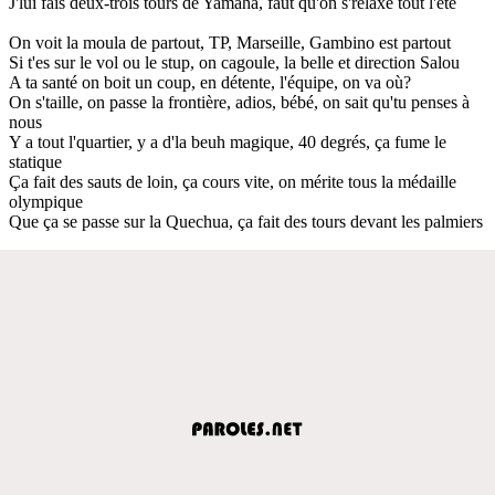
J'lui fais deux-trois tours de Yamaha, faut qu'on s'relaxe tout l'été
On voit la moula de partout, TP, Marseille, Gambino est partout
Si t'es sur le vol ou le stup, on cagoule, la belle et direction Salou
A ta santé on boit un coup, en détente, l'équipe, on va où?
On s'taille, on passe la frontière, adios, bébé, on sait qu'tu penses à
nous
Y a tout l'quartier, y a d'la beuh magique, 40 degrés, ça fume le
statique
Ça fait des sauts de loin, ça cours vite, on mérite tous la médaille
olympique
Que ça se passe sur la Quechua, ça fait des tours devant les palmiers