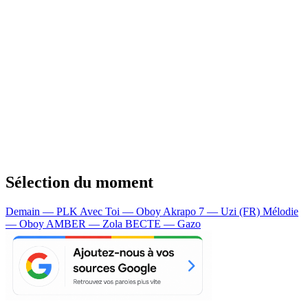
Sélection du moment
Demain — PLK
Avec Toi — Oboy
Akrapo 7 — Uzi (FR)
Mélodie
— Oboy
AMBER — Zola
BECTE — Gazo