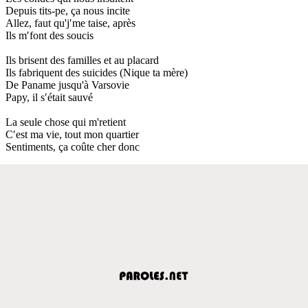
Depuis tits-pe, ça nous incite
Allez, faut qu'j′me taise, après
Ils m′font des soucis
Ils brisent des familles et au placard
Ils fabriquent des suicides (Nique ta mère)
De Paname jusqu'à Varsovie
Papy, il s′était sauvé
La seule chose qui m'retient
C′est ma vie, tout mon quartier
Sentiments, ça coûte cher donc