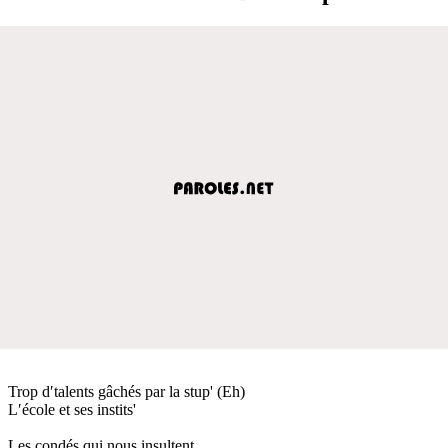
Trop d′talents gâchés par la stup' (Eh)
L′école et ses instits'
Les condés qui nous insultent