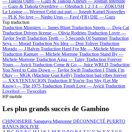
—
Tiakola
Outro —
Gazo & Tiakola
Ailleurs —
Josman
Interlude
—
Gazo & Tiakola
Overdrive —
Ofenbach
1 2 3 4 —
ZOKUSH
La League —
Werenoi
Celui qui part —
Joseph Kamel
Nouvelles
—
PLK
No love —
Ninho
Urus —
Favé (FR)
DIE —
Gazo
Top traduction
Traduction Monsters —
James Blunt
Traduction Streets —
Doja Cat
Traduction Drivers license —
Olivia Rodrigo
Traduction Lover —
Taylor Swift
Traduction Teeth —
5 Seconds Of Summer
Traduction
Seya —
Morad
Traduction No Idea —
Don Toliver
Traduction
Morado —
J Balvin
Traduction Hard For Me —
Michele Morrone
Traduction Rapture —
Michele Morrone
Traduction Stand By —
Michele Morrone
Traduction Agua —
Tainy
Traduction Forever
Yours —
Avicii
Traduction Come & Go —
Juice WRLD
Traduction
You Need to Calm Down —
Taylor Swift
Traduction I Think I’m
Okay —
MGK (Machine Gun Kelly)
Traduction bad vibes forever
—
XXXTENTACION
Traduction If You're Too Shy (Let Me
Know) —
The 1975
Traduction Tough Love —
Avicii
Traduction
Lovefool —
Twocolors
HP mobile
Les plus grands succès de Gambino
CHINOISERIE
Sapapaya
Mignonne
DÉCONNECTÉ
PUERTO
BÁNUS
BOLIVIE
A
B
C
D
E
F
G
H
I
J
K
L
M
N
O
P
Q
R
S
T
U
V
W
X
Y
Z
0-9