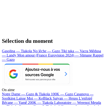
Sélection du moment
Gasolina — Tiakola
No lèche — Gazo
Tiki taka — Vacra
Médusa
— Landy
Mon amour (France Eurovision 2024) — Slimane
Rappel
— Gazo
On aime
Notre Dame —
Gazo & Tiakola
100K —
Gazo
Casanova —
Soolking
Laisse Moi —
KeBlack
Saiyan —
Heuss L'enfoiré
Bécane —
Yamê
200K —
Tiakola
Laboratoire —
Werenoi
Meuda