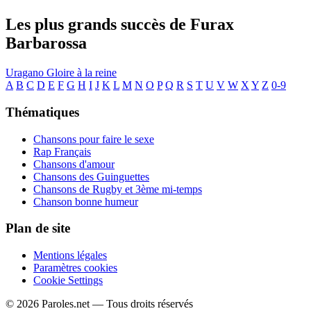
Les plus grands succès de Furax
Barbarossa
Uragano
Gloire à la reine
A
B
C
D
E
F
G
H
I
J
K
L
M
N
O
P
Q
R
S
T
U
V
W
X
Y
Z
0-9
Thématiques
Chansons pour faire le sexe
Rap Français
Chansons d'amour
Chansons des Guinguettes
Chansons de Rugby et 3ème mi-temps
Chanson bonne humeur
Plan de site
Mentions légales
Paramètres cookies
Cookie Settings
© 2026 Paroles.net — Tous droits réservés