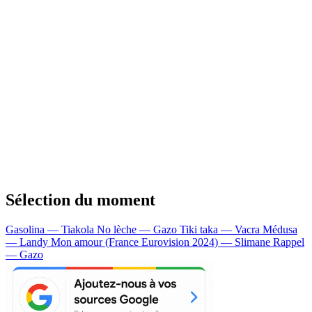
Sélection du moment
Gasolina — Tiakola
No lèche — Gazo
Tiki taka — Vacra
Médusa
— Landy
Mon amour (France Eurovision 2024) — Slimane
Rappel
— Gazo