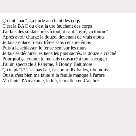
Ça fait "pac", ça hurle au chant des coqs
C'est la BAC ou c'еst la ure fauchant des corps
J'ai fais des soldats prêts à tout, disant "refré, ça tourne"
Après avoir chargé la douze, devenant de vrais atouts
Je fais s'enlacer deux frères sans censure émus
Puis à le schlasser, le fer se sent sur les murs
Je fais se déchirer les liens les plus sacrés, la douze a craché
Pourquoi ça craint : je me suis consacré à tout saccager
J'ai un spectacle à Palerme, à Bondy-Baltimore
Ça te plaît ? T'as pas l'air, t'as pour dix balles, dix morts
Ouais c'est bien ma faute si la feuille manque à l'arbre
Ma faute, l'Amazonie, le feu, le mafieu en Calabre