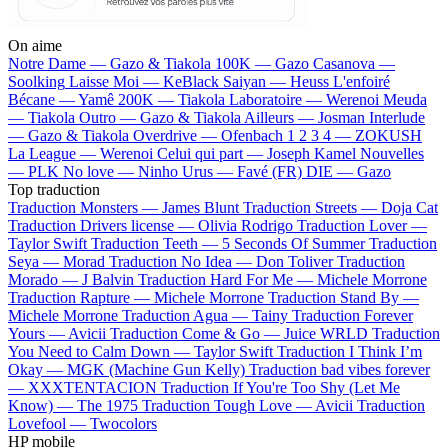
On aime
Notre Dame —
Gazo & Tiakola
100K —
Gazo
Casanova —
Soolking
Laisse Moi —
KeBlack
Saiyan —
Heuss L'enfoiré
Bécane —
Yamê
200K —
Tiakola
Laboratoire —
Werenoi
Meuda
—
Tiakola
Outro —
Gazo & Tiakola
Ailleurs —
Josman
Interlude
—
Gazo & Tiakola
Overdrive —
Ofenbach
1 2 3 4 —
ZOKUSH
La League —
Werenoi
Celui qui part —
Joseph Kamel
Nouvelles
—
PLK
No love —
Ninho
Urus —
Favé (FR)
DIE —
Gazo
Top traduction
Traduction Monsters —
James Blunt
Traduction Streets —
Doja Cat
Traduction Drivers license —
Olivia Rodrigo
Traduction Lover —
Taylor Swift
Traduction Teeth —
5 Seconds Of Summer
Traduction
Seya —
Morad
Traduction No Idea —
Don Toliver
Traduction
Morado —
J Balvin
Traduction Hard For Me —
Michele Morrone
Traduction Rapture —
Michele Morrone
Traduction Stand By —
Michele Morrone
Traduction Agua —
Tainy
Traduction Forever
Yours —
Avicii
Traduction Come & Go —
Juice WRLD
Traduction
You Need to Calm Down —
Taylor Swift
Traduction I Think I’m
Okay —
MGK (Machine Gun Kelly)
Traduction bad vibes forever
—
XXXTENTACION
Traduction If You're Too Shy (Let Me
Know) —
The 1975
Traduction Tough Love —
Avicii
Traduction
Lovefool —
Twocolors
HP mobile