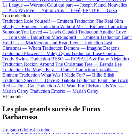
La League —
Werenoi
Celui qui part —
Joseph Kamel
Nouvelles
—
PLK
No love —
Ninho
Urus —
Favé (FR)
DIE —
Gazo
Top traduction
Traduction Lose Yourself —
Eminem
Traduction The Real Slim
Shady —
Eminem
Traduction Without Me —
Eminem
Traduction
Someone You Loved —
Lewis Capaldi
Traduction Another Love
—
Tom Odell
Traduction Mockingbird —
Eminem
Traduction Can't
Hold Us —
Macklemore and Ryan Lewis
Traduction Last
Christmas —
Wham
Traduction Demons —
Imagine Dragons
Traduction Flowers —
Miley Cyrus
Traduction Lose Control —
Teddy Swims
Traduction BESO —
ROSALÍA & Rauw Alejandro
Traduction Rockin' Around The Christmas Tree —
Brenda Lee
Traduction The Magic Key —
One-T
Traduction Godzilla —
Eminem
Traduction What Was I Made For? —
Billie Eilish
Traduction Special —
Dave & Tiakola
Traduction Paint The Town
Red —
Doja Cat
Traduction All I Want For Christmas Is You —
Mariah Carey
Traduction Emorio —
Mariah Carey
HP mobile
Les plus grands succès de Furax
Barbarossa
Uragano
Gloire à la reine