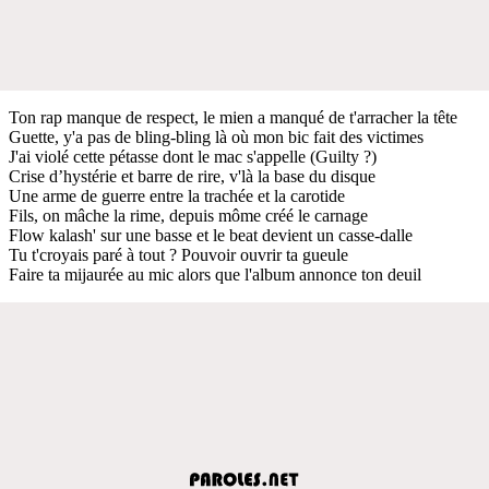
Ton rap manque de respect, le mien a manqué de t'arracher la tête
Guette, y'a pas de bling-bling là où mon bic fait des victimes
J'ai violé cette pétasse dont le mac s'appelle (Guilty ?)
Crise d’hystérie et barre de rire, v'là la base du disque
Une arme de guerre entre la trachée et la carotide
Fils, on mâche la rime, depuis môme créé le carnage
Flow kalash' sur une basse et le beat devient un casse-dalle
Tu t'croyais paré à tout ? Pouvoir ouvrir ta gueule
Faire ta mijaurée au mic alors que l'album annonce ton deuil