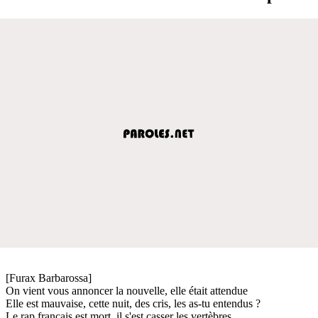
[Furax Barbarossa]
On vient vous annoncer la nouvelle, elle était attendue
Elle est mauvaise, cette nuit, des cris, les as-tu entendus ?
Le rap français est mort, il s'est casser les vertèbres