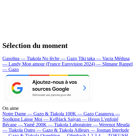
Sélection du moment
Gasolina — Tiakola
No lèche — Gazo
Tiki taka — Vacra
Médusa
— Landy
Mon amour (France Eurovision 2024) — Slimane
Rappel
— Gazo
On aime
Notre Dame —
Gazo & Tiakola
100K —
Gazo
Casanova —
Soolking
Laisse Moi —
KeBlack
Saiyan —
Heuss L'enfoiré
Bécane —
Yamê
200K —
Tiakola
Laboratoire —
Werenoi
Meuda
—
Tiakola
Outro —
Gazo & Tiakola
Ailleurs —
Josman
Interlude
—
Gazo & Tiakola
Overdrive —
Ofenbach
1 2 3 4 —
ZOKUSH