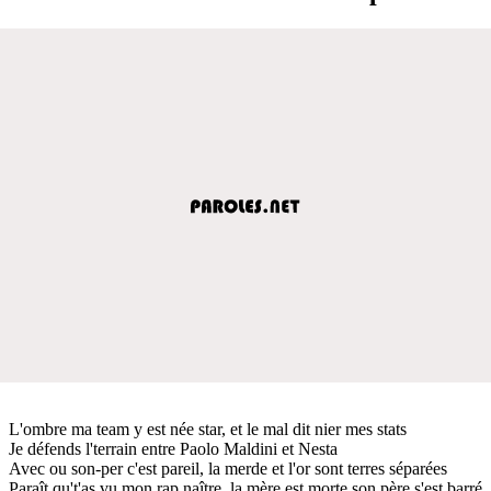
L'ombre ma team y est née star, et le mal dit nier mes stats
Je défends l'terrain entre Paolo Maldini et Nesta
Avec ou son-per c'est pareil, la merde et l'or sont terres séparées
Paraît qu't'as vu mon rap naître, la mère est morte son père s'est barré