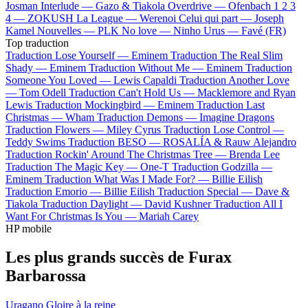
Josman
Interlude —
Gazo & Tiakola
Overdrive —
Ofenbach
1 2 3
4 —
ZOKUSH
La League —
Werenoi
Celui qui part —
Joseph
Kamel
Nouvelles —
PLK
No love —
Ninho
Urus —
Favé (FR)
Top traduction
Traduction Lose Yourself —
Eminem
Traduction The Real Slim
Shady —
Eminem
Traduction Without Me —
Eminem
Traduction
Someone You Loved —
Lewis Capaldi
Traduction Another Love
—
Tom Odell
Traduction Can't Hold Us —
Macklemore and Ryan
Lewis
Traduction Mockingbird —
Eminem
Traduction Last
Christmas —
Wham
Traduction Demons —
Imagine Dragons
Traduction Flowers —
Miley Cyrus
Traduction Lose Control —
Teddy Swims
Traduction BESO —
ROSALÍA & Rauw Alejandro
Traduction Rockin' Around The Christmas Tree —
Brenda Lee
Traduction The Magic Key —
One-T
Traduction Godzilla —
Eminem
Traduction What Was I Made For? —
Billie Eilish
Traduction Emorio —
Billie Eilish
Traduction Special —
Dave &
Tiakola
Traduction Daylight —
David Kushner
Traduction All I
Want For Christmas Is You —
Mariah Carey
HP mobile
Les plus grands succès de Furax
Barbarossa
Uragano
Gloire à la reine