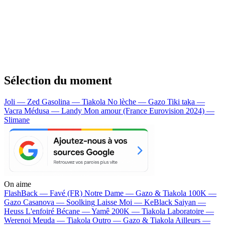
Sélection du moment
Joli — Zed
Gasolina — Tiakola
No lèche — Gazo
Tiki taka —
Vacra
Médusa — Landy
Mon amour (France Eurovision 2024) —
Slimane
On aime
FlashBack —
Favé (FR)
Notre Dame —
Gazo & Tiakola
100K —
Gazo
Casanova —
Soolking
Laisse Moi —
KeBlack
Saiyan —
Heuss L'enfoiré
Bécane —
Yamê
200K —
Tiakola
Laboratoire —
Werenoi
Meuda —
Tiakola
Outro —
Gazo & Tiakola
Ailleurs —