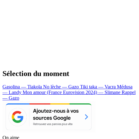
Sélection du moment
Gasolina — Tiakola
No lèche — Gazo
Tiki taka — Vacra
Médusa
— Landy
Mon amour (France Eurovision 2024) — Slimane
Rappel
— Gazo
On aime