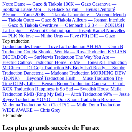
Notre Dame —
Gazo & Tiakola
100K —
Gazo
Casanova —
Soolking
Laisse Moi —
KeBlack
Saiyan —
Heuss L'enfoiré
Bécane —
Yamê
200K —
Tiakola
Laboratoire —
Werenoi
Meuda
—
Tiakola
Outro —
Gazo & Tiakola
Ailleurs —
Josman
Interlude
—
Gazo & Tiakola
Overdrive —
Ofenbach
1 2 3 4 —
ZOKUSH
La League —
Werenoi
Celui qui part —
Joseph Kamel
Nouvelles
—
PLK
No love —
Ninho
Urus —
Favé (FR)
DIE —
Gazo
Top traduction
Traduction des fleurs —
Tove Lo
Traduction AH HA —
Cardi B
Traduction Coulda Shoulda Woulda —
Russ
Traduction KYLIAN
DICTADOR —
SurNervis
Traduction The Way You Are —
Electric Callboy
Traduction Home To Me —
Tones & I
Traduction
Mi Chico —
DJ Goja
Traduction My Body Isn't Ready —
Sombr
Traduction Danceteria —
Madonna
Traduction MORNING DEW
(DONK) —
Beyoncé
Traduction Hush —
Muse
Traduction The
Time Of My Life —
Benson Boone
Traduction Camera —
Charli
XCX
Traduction Happiness is So Sad —
Swedish House Mafia
Traduction RMB (Ring My Bell) —
Aitch
Traduction 99% —
Jessie
Reyez
Traduction YOYO —
Don Xhoni
Traduction Bizarre —
Madonna
Traduction Van Cleef Pt 2 —
Malie Donn
Traduction
WIDE AWAKE —
Chris Grey
HP mobile
Les plus grands succès de Furax