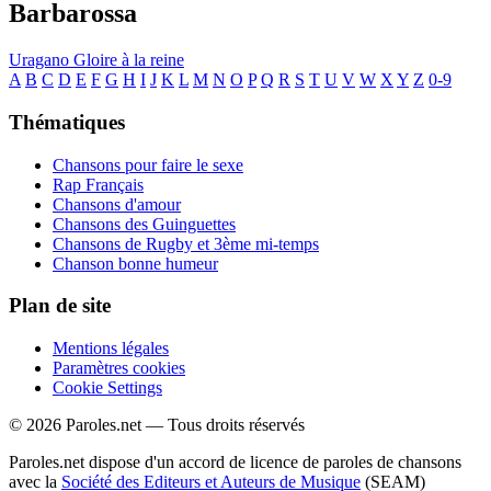
Barbarossa
Uragano
Gloire à la reine
A
B
C
D
E
F
G
H
I
J
K
L
M
N
O
P
Q
R
S
T
U
V
W
X
Y
Z
0-9
Thématiques
Chansons pour faire le sexe
Rap Français
Chansons d'amour
Chansons des Guinguettes
Chansons de Rugby et 3ème mi-temps
Chanson bonne humeur
Plan de site
Mentions légales
Paramètres cookies
Cookie Settings
© 2026 Paroles.net — Tous droits réservés
Paroles.net dispose d'un accord de licence de paroles de chansons
avec la
Société des Editeurs et Auteurs de Musique
(SEAM)