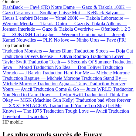
On aime
FlashBack —
Favé (FR)
Notre Dame —
Gazo & Tiakola
100K —
Gazo
Casanova —
Soolking
Laisse Moi —
KeBlack
Saiyan —
Heuss L'enfoiré
Bécane —
Yamê
200K —
Tiakola
Laboratoire —
Werenoi
Meuda —
Tiakola
Outro —
Gazo & Tiakola
Ailleurs —
Josman
Interlude —
Gazo & Tiakola
Overdrive —
Ofenbach
1 2 3
4 —
ZOKUSH
La League —
Werenoi
Celui qui part —
Joseph
Kamel
Nouvelles —
PLK
No love —
Ninho
Urus —
Favé (FR)
Top traduction
Traduction Monsters —
James Blunt
Traduction Streets —
Doja Cat
Traduction Drivers license —
Olivia Rodrigo
Traduction Lover —
Taylor Swift
Traduction Teeth —
5 Seconds Of Summer
Traduction
Seya —
Morad
Traduction No Idea —
Don Toliver
Traduction
Morado —
J Balvin
Traduction Hard For Me —
Michele Morrone
Traduction Rapture —
Michele Morrone
Traduction Stand By —
Michele Morrone
Traduction Agua —
Tainy
Traduction Forever
Yours —
Avicii
Traduction Come & Go —
Juice WRLD
Traduction
You Need to Calm Down —
Taylor Swift
Traduction I Think I’m
Okay —
MGK (Machine Gun Kelly)
Traduction bad vibes forever
—
XXXTENTACION
Traduction If You're Too Shy (Let Me
Know) —
The 1975
Traduction Tough Love —
Avicii
Traduction
Lovefool —
Twocolors
HP mobile
Les plus grands succès de Furax