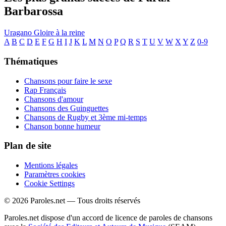
Barbarossa
Uragano
Gloire à la reine
A
B
C
D
E
F
G
H
I
J
K
L
M
N
O
P
Q
R
S
T
U
V
W
X
Y
Z
0-9
Thématiques
Chansons pour faire le sexe
Rap Français
Chansons d'amour
Chansons des Guinguettes
Chansons de Rugby et 3ème mi-temps
Chanson bonne humeur
Plan de site
Mentions légales
Paramètres cookies
Cookie Settings
© 2026 Paroles.net — Tous droits réservés
Paroles.net dispose d'un accord de licence de paroles de chansons