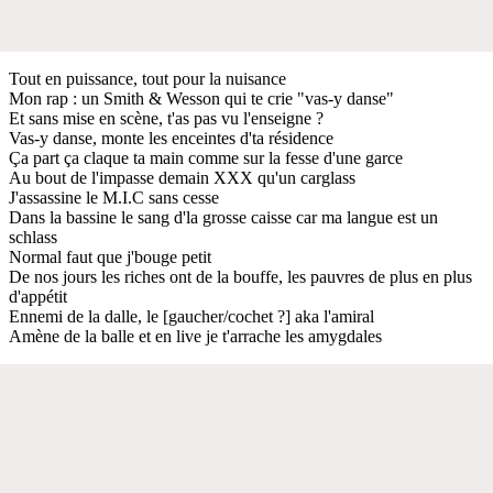
Tout en puissance, tout pour la nuisance
Mon rap : un Smith & Wesson qui te crie "vas-y danse"
Et sans mise en scène, t'as pas vu l'enseigne ?
Vas-y danse, monte les enceintes d'ta résidence
Ça part ça claque ta main comme sur la fesse d'une garce
Au bout de l'impasse demain XXX qu'un carglass
J'assassine le M.I.C sans cesse
Dans la bassine le sang d'la grosse caisse car ma langue est un
schlass
Normal faut que j'bouge petit
De nos jours les riches ont de la bouffe, les pauvres de plus en plus
d'appétit
Ennemi de la dalle, le [gaucher/cochet ?] aka l'amiral
Amène de la balle et en live je t'arrache les amygdales