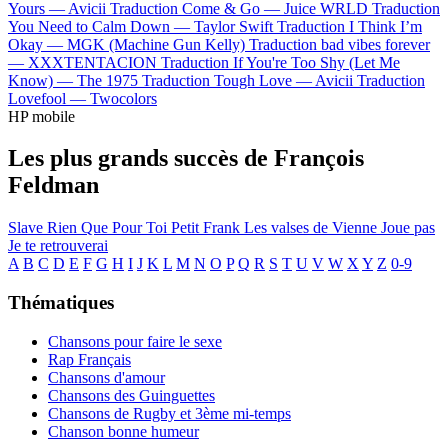
Yours —
Avicii
Traduction Come & Go —
Juice WRLD
Traduction
You Need to Calm Down —
Taylor Swift
Traduction I Think I’m
Okay —
MGK (Machine Gun Kelly)
Traduction bad vibes forever
—
XXXTENTACION
Traduction If You're Too Shy (Let Me
Know) —
The 1975
Traduction Tough Love —
Avicii
Traduction
Lovefool —
Twocolors
HP mobile
Les plus grands succès de François
Feldman
Slave
Rien Que Pour Toi
Petit Frank
Les valses de Vienne
Joue pas
Je te retrouverai
A
B
C
D
E
F
G
H
I
J
K
L
M
N
O
P
Q
R
S
T
U
V
W
X
Y
Z
0-9
Thématiques
Chansons pour faire le sexe
Rap Français
Chansons d'amour
Chansons des Guinguettes
Chansons de Rugby et 3ème mi-temps
Chanson bonne humeur