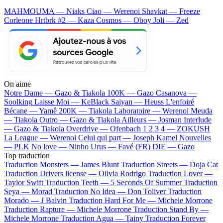
MAHMOUMA — Niaks
Ciao — Werenoi
Shavkat — Freeze
Corleone
Hrtbrk #2 — Kaza
Cosmos — Oboy
Joli — Zed
On aime
Notre Dame —
Gazo & Tiakola
100K —
Gazo
Casanova —
Soolking
Laisse Moi —
KeBlack
Saiyan —
Heuss L'enfoiré
Bécane —
Yamê
200K —
Tiakola
Laboratoire —
Werenoi
Meuda
—
Tiakola
Outro —
Gazo & Tiakola
Ailleurs —
Josman
Interlude
—
Gazo & Tiakola
Overdrive —
Ofenbach
1 2 3 4 —
ZOKUSH
La League —
Werenoi
Celui qui part —
Joseph Kamel
Nouvelles
—
PLK
No love —
Ninho
Urus —
Favé (FR)
DIE —
Gazo
Top traduction
Traduction Monsters —
James Blunt
Traduction Streets —
Doja Cat
Traduction Drivers license —
Olivia Rodrigo
Traduction Lover —
Taylor Swift
Traduction Teeth —
5 Seconds Of Summer
Traduction
Seya —
Morad
Traduction No Idea —
Don Toliver
Traduction
Morado —
J Balvin
Traduction Hard For Me —
Michele Morrone
Traduction Rapture —
Michele Morrone
Traduction Stand By —
Michele Morrone
Traduction Agua —
Tainy
Traduction Forever