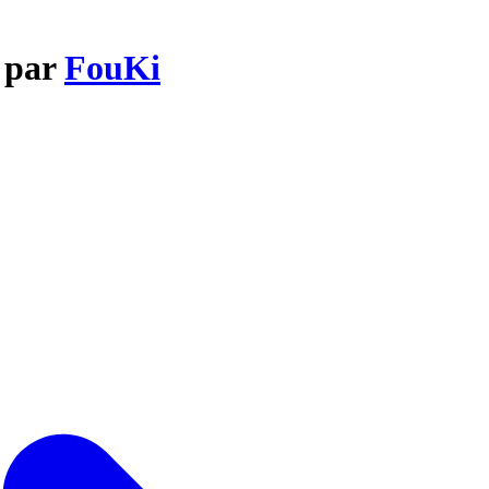
e par
FouKi