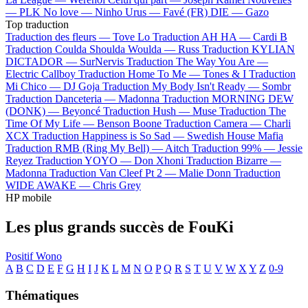
—
PLK
No love —
Ninho
Urus —
Favé (FR)
DIE —
Gazo
Top traduction
Traduction des fleurs —
Tove Lo
Traduction AH HA —
Cardi B
Traduction Coulda Shoulda Woulda —
Russ
Traduction KYLIAN
DICTADOR —
SurNervis
Traduction The Way You Are —
Electric Callboy
Traduction Home To Me —
Tones & I
Traduction
Mi Chico —
DJ Goja
Traduction My Body Isn't Ready —
Sombr
Traduction Danceteria —
Madonna
Traduction MORNING DEW
(DONK) —
Beyoncé
Traduction Hush —
Muse
Traduction The
Time Of My Life —
Benson Boone
Traduction Camera —
Charli
XCX
Traduction Happiness is So Sad —
Swedish House Mafia
Traduction RMB (Ring My Bell) —
Aitch
Traduction 99% —
Jessie
Reyez
Traduction YOYO —
Don Xhoni
Traduction Bizarre —
Madonna
Traduction Van Cleef Pt 2 —
Malie Donn
Traduction
WIDE AWAKE —
Chris Grey
HP mobile
Les plus grands succès de FouKi
Positif
Wono
A
B
C
D
E
F
G
H
I
J
K
L
M
N
O
P
Q
R
S
T
U
V
W
X
Y
Z
0-9
Thématiques