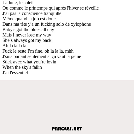
La lune, le soleil
Ou comme le printemps qui après l'hiver se réveille
J′ai pas la conscience tranquille
Même quand la job est done
Dans ma tête y'a un fucking solo de xylophone
Baby's got the blues all day
Mais I never lose my way
She′s always got my back
Ah la la la la
Fuck le reste I′m fine, oh la la la, mhh
J'suis partant seulement si ça vaut la peine
Stick avec what you′re lovin
When the sky's fallin
J′ai l'essentiel