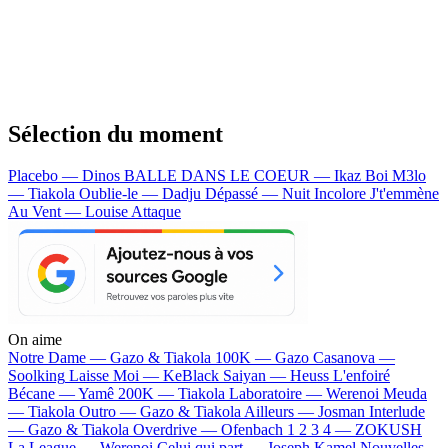
Sélection du moment
Placebo — Dinos
BALLE DANS LE COEUR — Ikaz Boi
M3lo
— Tiakola
Oublie-le — Dadju
Dépassé — Nuit Incolore
J't'emmène
Au Vent — Louise Attaque
On aime
Notre Dame —
Gazo & Tiakola
100K —
Gazo
Casanova —
Soolking
Laisse Moi —
KeBlack
Saiyan —
Heuss L'enfoiré
Bécane —
Yamê
200K —
Tiakola
Laboratoire —
Werenoi
Meuda
—
Tiakola
Outro —
Gazo & Tiakola
Ailleurs —
Josman
Interlude
—
Gazo & Tiakola
Overdrive —
Ofenbach
1 2 3 4 —
ZOKUSH
La League —
Werenoi
Celui qui part —
Joseph Kamel
Nouvelles