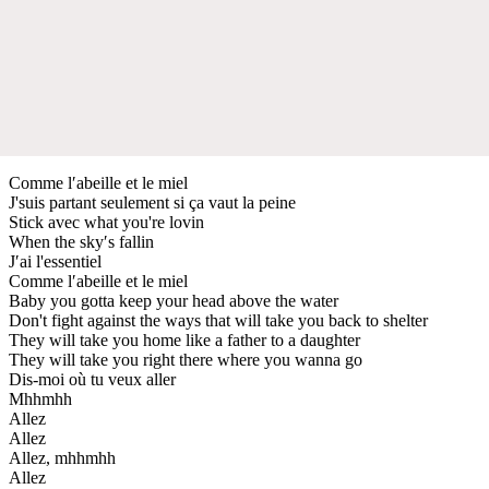
Comme l′abeille et le miel
J'suis partant seulement si ça vaut la peine
Stick avec what you're lovin
When the sky′s fallin
J′ai l'essentiel
Comme l′abeille et le miel
Baby you gotta keep your head above the water
Don't fight against the ways that will take you back to shelter
They will take you home like a father to a daughter
They will take you right there where you wanna go
Dis-moi où tu veux aller
Mhhmhh
Allez
Allez
Allez, mhhmhh
Allez