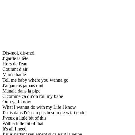
Dis-moi, dis-moi
J′garde la tête
Hors de l'eau
Courant d′air
Marée haute
Tell me baby where you wanna go
J'ai jamais jamais quit
Manala dans la pipe
C'comme ça qu′on roll my babe
Ouh ya I know
What I wanna do with my Life I know
J′suis dans l'réseau pas besoin de wi-fi code
J′veux a little bit of this
With a little bit of that
It's all I need
J′suis partant seulement si ça vaut la peine