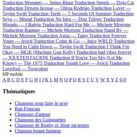
Traduction Monsters —
James Blunt
Traduction Streets —
Doja Cat
Traduction Drivers license —
Olivia Rodrigo
Traduction Lover —
Taylor Swift
Traduction Teeth —
5 Seconds Of Summer
Traduction
Seya —
Morad
Traduction No Idea —
Don Toliver
Traduction
Morado —
J Balvin
Traduction Hard For Me —
Michele Morrone
Traduction Rapture —
Michele Morrone
Traduction Stand By —
Michele Morrone
Traduction Agua —
Tainy
Traduction Forever
Yours —
Avicii
Traduction Come & Go —
Juice WRLD
Traduction
You Need to Calm Down —
Taylor Swift
Traduction I Think I’m
Okay —
MGK (Machine Gun Kelly)
Traduction bad vibes forever
—
XXXTENTACION
Traduction If You're Too Shy (Let Me
Know) —
The 1975
Traduction Tough Love —
Avicii
Traduction
Lovefool —
Twocolors
HP mobile
A
B
C
D
E
F
G
H
I
J
K
L
M
N
O
P
Q
R
S
T
U
V
W
X
Y
Z
0-9
Thématiques
Chansons pour faire le sexe
Rap Français
Chansons d'amour
Chansons des Guinguettes
Chansons de Rugby et 3ème mi-temps
Chanson bonne humeur