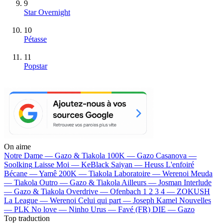
9
Star Overnight
10
Pétasse
11
Popstar
On aime
Notre Dame —
Gazo & Tiakola
100K —
Gazo
Casanova —
Soolking
Laisse Moi —
KeBlack
Saiyan —
Heuss L'enfoiré
Bécane —
Yamê
200K —
Tiakola
Laboratoire —
Werenoi
Meuda
—
Tiakola
Outro —
Gazo & Tiakola
Ailleurs —
Josman
Interlude
—
Gazo & Tiakola
Overdrive —
Ofenbach
1 2 3 4 —
ZOKUSH
La League —
Werenoi
Celui qui part —
Joseph Kamel
Nouvelles
—
PLK
No love —
Ninho
Urus —
Favé (FR)
DIE —
Gazo
Top traduction