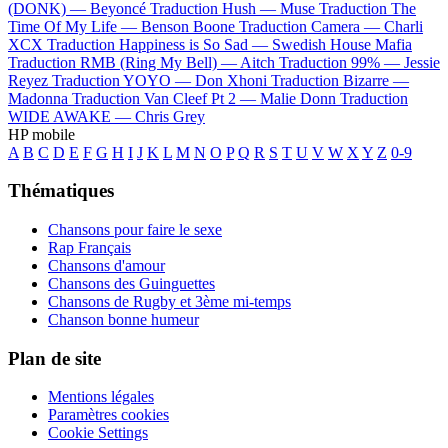
(DONK) —
Beyoncé
Traduction Hush —
Muse
Traduction The
Time Of My Life —
Benson Boone
Traduction Camera —
Charli
XCX
Traduction Happiness is So Sad —
Swedish House Mafia
Traduction RMB (Ring My Bell) —
Aitch
Traduction 99% —
Jessie
Reyez
Traduction YOYO —
Don Xhoni
Traduction Bizarre —
Madonna
Traduction Van Cleef Pt 2 —
Malie Donn
Traduction
WIDE AWAKE —
Chris Grey
HP mobile
A
B
C
D
E
F
G
H
I
J
K
L
M
N
O
P
Q
R
S
T
U
V
W
X
Y
Z
0-9
Thématiques
Chansons pour faire le sexe
Rap Français
Chansons d'amour
Chansons des Guinguettes
Chansons de Rugby et 3ème mi-temps
Chanson bonne humeur
Plan de site
Mentions légales
Paramètres cookies
Cookie Settings