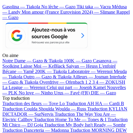
Gasolina — Tiakola
No lèche — Gazo
Tiki taka — Vacra
Médusa
— Landy
Mon amour (France Eurovision 2024) — Slimane
Rappel
— Gazo
On aime
Notre Dame —
Gazo & Tiakola
100K —
Gazo
Casanova —
Soolking
Laisse Moi —
KeBlack
Saiyan —
Heuss L'enfoiré
Bécane —
Yamê
200K —
Tiakola
Laboratoire —
Werenoi
Meuda
—
Tiakola
Outro —
Gazo & Tiakola
Ailleurs —
Josman
Interlude
—
Gazo & Tiakola
Overdrive —
Ofenbach
1 2 3 4 —
ZOKUSH
La League —
Werenoi
Celui qui part —
Joseph Kamel
Nouvelles
—
PLK
No love —
Ninho
Urus —
Favé (FR)
DIE —
Gazo
Top traduction
Traduction des fleurs —
Tove Lo
Traduction AH HA —
Cardi B
Traduction Coulda Shoulda Woulda —
Russ
Traduction KYLIAN
DICTADOR —
SurNervis
Traduction The Way You Are —
Electric Callboy
Traduction Home To Me —
Tones & I
Traduction
Mi Chico —
DJ Goja
Traduction My Body Isn't Ready —
Sombr
Traduction Danceteria —
Madonna
Traduction MORNING DEW