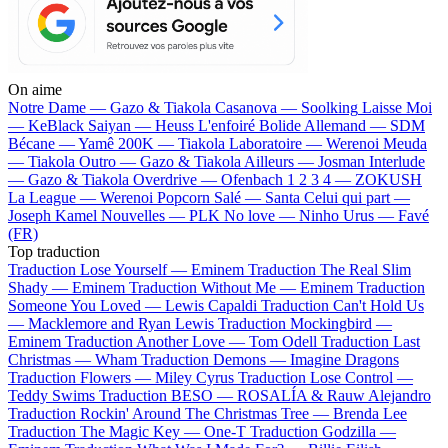
On aime
Notre Dame —
Gazo & Tiakola
Casanova —
Soolking
Laisse Moi
—
KeBlack
Saiyan —
Heuss L'enfoiré
Bolide Allemand —
SDM
Bécane —
Yamê
200K —
Tiakola
Laboratoire —
Werenoi
Meuda
—
Tiakola
Outro —
Gazo & Tiakola
Ailleurs —
Josman
Interlude
—
Gazo & Tiakola
Overdrive —
Ofenbach
1 2 3 4 —
ZOKUSH
La League —
Werenoi
Popcorn Salé —
Santa
Celui qui part —
Joseph Kamel
Nouvelles —
PLK
No love —
Ninho
Urus —
Favé
(FR)
Top traduction
Traduction Lose Yourself —
Eminem
Traduction The Real Slim
Shady —
Eminem
Traduction Without Me —
Eminem
Traduction
Someone You Loved —
Lewis Capaldi
Traduction Can't Hold Us
—
Macklemore and Ryan Lewis
Traduction Mockingbird —
Eminem
Traduction Another Love —
Tom Odell
Traduction Last
Christmas —
Wham
Traduction Demons —
Imagine Dragons
Traduction Flowers —
Miley Cyrus
Traduction Lose Control —
Teddy Swims
Traduction BESO —
ROSALÍA & Rauw Alejandro
Traduction Rockin' Around The Christmas Tree —
Brenda Lee
Traduction The Magic Key —
One-T
Traduction Godzilla —