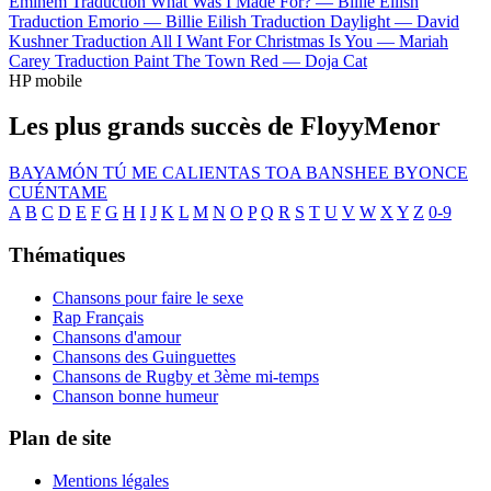
Eminem
Traduction What Was I Made For? —
Billie Eilish
Traduction Emorio —
Billie Eilish
Traduction Daylight —
David
Kushner
Traduction All I Want For Christmas Is You —
Mariah
Carey
Traduction Paint The Town Red —
Doja Cat
HP mobile
Les plus grands succès de FloyyMenor
BAYAMÓN
TÚ ME CALIENTAS
TOA
BANSHEE
BYONCE
CUÉNTAME
A
B
C
D
E
F
G
H
I
J
K
L
M
N
O
P
Q
R
S
T
U
V
W
X
Y
Z
0-9
Thématiques
Chansons pour faire le sexe
Rap Français
Chansons d'amour
Chansons des Guinguettes
Chansons de Rugby et 3ème mi-temps
Chanson bonne humeur
Plan de site
Mentions légales