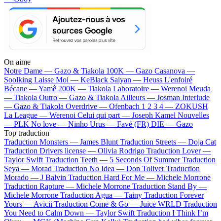
On aime
Notre Dame —
Gazo & Tiakola
100K —
Gazo
Casanova —
Soolking
Laisse Moi —
KeBlack
Saiyan —
Heuss L'enfoiré
Bécane —
Yamê
200K —
Tiakola
Laboratoire —
Werenoi
Meuda
—
Tiakola
Outro —
Gazo & Tiakola
Ailleurs —
Josman
Interlude
—
Gazo & Tiakola
Overdrive —
Ofenbach
1 2 3 4 —
ZOKUSH
La League —
Werenoi
Celui qui part —
Joseph Kamel
Nouvelles
—
PLK
No love —
Ninho
Urus —
Favé (FR)
DIE —
Gazo
Top traduction
Traduction Monsters —
James Blunt
Traduction Streets —
Doja Cat
Traduction Drivers license —
Olivia Rodrigo
Traduction Lover —
Taylor Swift
Traduction Teeth —
5 Seconds Of Summer
Traduction
Seya —
Morad
Traduction No Idea —
Don Toliver
Traduction
Morado —
J Balvin
Traduction Hard For Me —
Michele Morrone
Traduction Rapture —
Michele Morrone
Traduction Stand By —
Michele Morrone
Traduction Agua —
Tainy
Traduction Forever
Yours —
Avicii
Traduction Come & Go —
Juice WRLD
Traduction
You Need to Calm Down —
Taylor Swift
Traduction I Think I’m