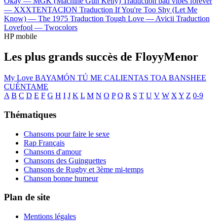
Okay —
MGK (Machine Gun Kelly)
Traduction bad vibes forever
—
XXXTENTACION
Traduction If You're Too Shy (Let Me
Know) —
The 1975
Traduction Tough Love —
Avicii
Traduction
Lovefool —
Twocolors
HP mobile
Les plus grands succès de FloyyMenor
My Love
BAYAMÓN
TÚ ME CALIENTAS
TOA
BANSHEE
CUÉNTAME
A
B
C
D
E
F
G
H
I
J
K
L
M
N
O
P
Q
R
S
T
U
V
W
X
Y
Z
0-9
Thématiques
Chansons pour faire le sexe
Rap Français
Chansons d'amour
Chansons des Guinguettes
Chansons de Rugby et 3ème mi-temps
Chanson bonne humeur
Plan de site
Mentions légales