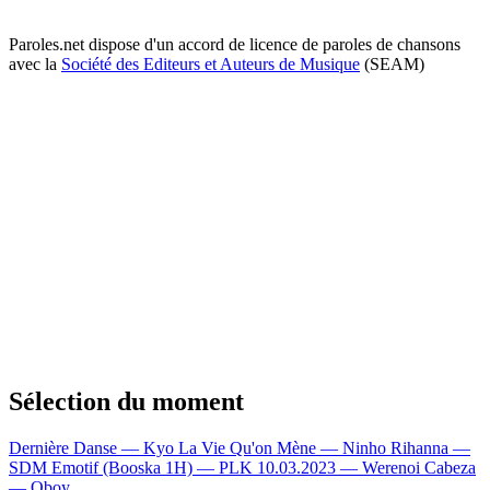
Paroles.net dispose d'un accord de licence de paroles de chansons
avec la
Société des Editeurs et Auteurs de Musique
(SEAM)
Sélection du moment
Dernière Danse — Kyo
La Vie Qu'on Mène — Ninho
Rihanna —
SDM
Emotif (Booska 1H) — PLK
10.03.2023 — Werenoi
Cabeza
— Oboy