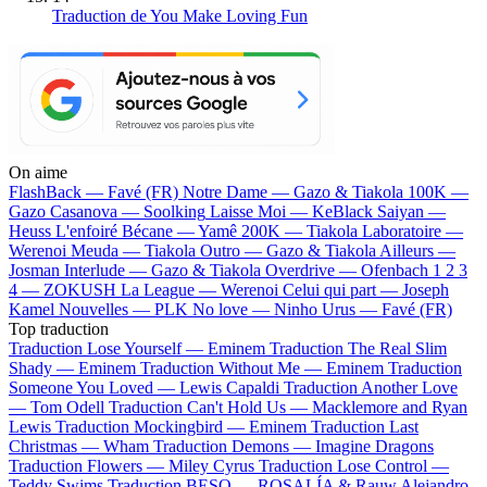
Traduction de You Make Loving Fun
On aime
FlashBack —
Favé (FR)
Notre Dame —
Gazo & Tiakola
100K —
Gazo
Casanova —
Soolking
Laisse Moi —
KeBlack
Saiyan —
Heuss L'enfoiré
Bécane —
Yamê
200K —
Tiakola
Laboratoire —
Werenoi
Meuda —
Tiakola
Outro —
Gazo & Tiakola
Ailleurs —
Josman
Interlude —
Gazo & Tiakola
Overdrive —
Ofenbach
1 2 3
4 —
ZOKUSH
La League —
Werenoi
Celui qui part —
Joseph
Kamel
Nouvelles —
PLK
No love —
Ninho
Urus —
Favé (FR)
Top traduction
Traduction Lose Yourself —
Eminem
Traduction The Real Slim
Shady —
Eminem
Traduction Without Me —
Eminem
Traduction
Someone You Loved —
Lewis Capaldi
Traduction Another Love
—
Tom Odell
Traduction Can't Hold Us —
Macklemore and Ryan
Lewis
Traduction Mockingbird —
Eminem
Traduction Last
Christmas —
Wham
Traduction Demons —
Imagine Dragons
Traduction Flowers —
Miley Cyrus
Traduction Lose Control —
Teddy Swims
Traduction BESO —
ROSALÍA & Rauw Alejandro