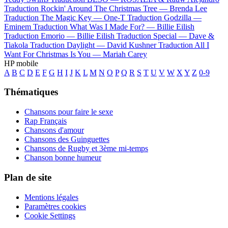
Traduction Rockin' Around The Christmas Tree —
Brenda Lee
Traduction The Magic Key —
One-T
Traduction Godzilla —
Eminem
Traduction What Was I Made For? —
Billie Eilish
Traduction Emorio —
Billie Eilish
Traduction Special —
Dave &
Tiakola
Traduction Daylight —
David Kushner
Traduction All I
Want For Christmas Is You —
Mariah Carey
HP mobile
A
B
C
D
E
F
G
H
I
J
K
L
M
N
O
P
Q
R
S
T
U
V
W
X
Y
Z
0-9
Thématiques
Chansons pour faire le sexe
Rap Français
Chansons d'amour
Chansons des Guinguettes
Chansons de Rugby et 3ème mi-temps
Chanson bonne humeur
Plan de site
Mentions légales
Paramètres cookies
Cookie Settings