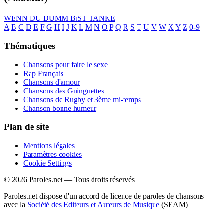
WENN DU DUMM BiST
TANKE
A
B
C
D
E
F
G
H
I
J
K
L
M
N
O
P
Q
R
S
T
U
V
W
X
Y
Z
0-9
Thématiques
Chansons pour faire le sexe
Rap Français
Chansons d'amour
Chansons des Guinguettes
Chansons de Rugby et 3ème mi-temps
Chanson bonne humeur
Plan de site
Mentions légales
Paramètres cookies
Cookie Settings
© 2026 Paroles.net — Tous droits réservés
Paroles.net dispose d'un accord de licence de paroles de chansons
avec la
Société des Editeurs et Auteurs de Musique
(SEAM)