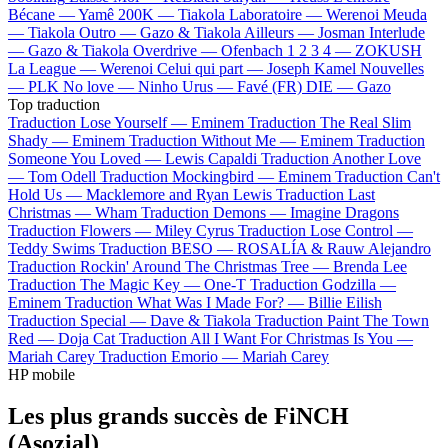
Bécane —
Yamê
200K —
Tiakola
Laboratoire —
Werenoi
Meuda
—
Tiakola
Outro —
Gazo & Tiakola
Ailleurs —
Josman
Interlude
—
Gazo & Tiakola
Overdrive —
Ofenbach
1 2 3 4 —
ZOKUSH
La League —
Werenoi
Celui qui part —
Joseph Kamel
Nouvelles
—
PLK
No love —
Ninho
Urus —
Favé (FR)
DIE —
Gazo
Top traduction
Traduction Lose Yourself —
Eminem
Traduction The Real Slim
Shady —
Eminem
Traduction Without Me —
Eminem
Traduction
Someone You Loved —
Lewis Capaldi
Traduction Another Love
—
Tom Odell
Traduction Mockingbird —
Eminem
Traduction Can't
Hold Us —
Macklemore and Ryan Lewis
Traduction Last
Christmas —
Wham
Traduction Demons —
Imagine Dragons
Traduction Flowers —
Miley Cyrus
Traduction Lose Control —
Teddy Swims
Traduction BESO —
ROSALÍA & Rauw Alejandro
Traduction Rockin' Around The Christmas Tree —
Brenda Lee
Traduction The Magic Key —
One-T
Traduction Godzilla —
Eminem
Traduction What Was I Made For? —
Billie Eilish
Traduction Special —
Dave & Tiakola
Traduction Paint The Town
Red —
Doja Cat
Traduction All I Want For Christmas Is You —
Mariah Carey
Traduction Emorio —
Mariah Carey
HP mobile
Les plus grands succès de FiNCH
(Asozial)