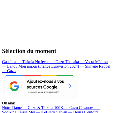
Sélection du moment
Gasolina — Tiakola
No lèche — Gazo
Tiki taka — Vacra
Médusa
— Landy
Mon amour (France Eurovision 2024) — Slimane
Rappel
— Gazo
On aime
Notre Dame —
Gazo & Tiakola
100K —
Gazo
Casanova —
Soolking
Laisse Moi —
KeBlack
Saiyan —
Heuss L'enfoiré