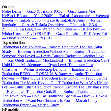
On aime
Notre Dame —
Gazo & Tiakola
100K —
Gazo
Laisse Moi —
KeBlack
Bécane —
Yamê
200K —
Tiakola
Laboratoire —
Werenoi
Meuda —
Tiakola
Outro —
Gazo & Tiakola
Ailleurs —
Josman
Interlude —
Gazo & Tiakola
Overdrive —
Ofenbach
1 2 3 4 —
ZOKUSH
La League —
Werenoi
Nouvelles —
PLK
No love —
Ninho
Urus —
Favé (FR)
DIE —
Gazo
Demain —
PLK
Avec Toi
—
Oboy
Akrapo 7 —
Uzi (FR)
Top traduction
Traduction Lose Yourself —
Eminem
Traduction The Real Slim
Shady —
Eminem
Traduction Without Me —
Eminem
Traduction
Someone You Loved —
Lewis Capaldi
Traduction Another Love
—
Tom Odell
Traduction Mockingbird —
Eminem
Traduction Can't
Hold Us —
Macklemore and Ryan Lewis
Traduction Last
Christmas —
Wham
Traduction Demons —
Imagine Dragons
Traduction BESO —
ROSALÍA & Rauw Alejandro
Traduction
Flowers —
Miley Cyrus
Traduction Lose Control —
Teddy Swims
Traduction The Magic Key —
One-T
Traduction What Was I Made
For? —
Billie Eilish
Traduction Rockin' Around The Christmas Tree
—
Brenda Lee
Traduction Godzilla —
Eminem
Traduction Paint
The Town Red —
Doja Cat
Traduction Special —
Dave & Tiakola
Traduction All I Want For Christmas Is You —
Mariah Carey
Traduction Emorio —
Mariah Carey
HP mobile