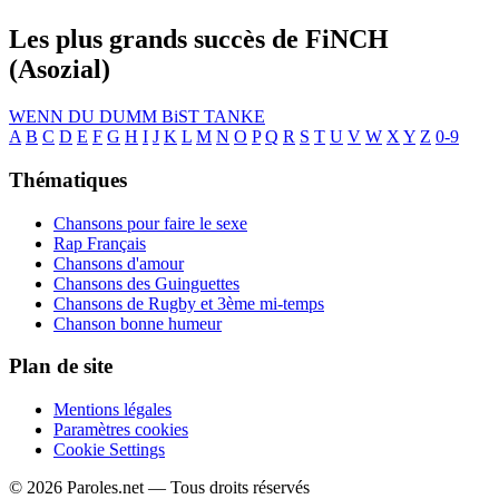
Les plus grands succès de FiNCH
(Asozial)
WENN DU DUMM BiST
TANKE
A
B
C
D
E
F
G
H
I
J
K
L
M
N
O
P
Q
R
S
T
U
V
W
X
Y
Z
0-9
Thématiques
Chansons pour faire le sexe
Rap Français
Chansons d'amour
Chansons des Guinguettes
Chansons de Rugby et 3ème mi-temps
Chanson bonne humeur
Plan de site
Mentions légales
Paramètres cookies
Cookie Settings
© 2026 Paroles.net — Tous droits réservés