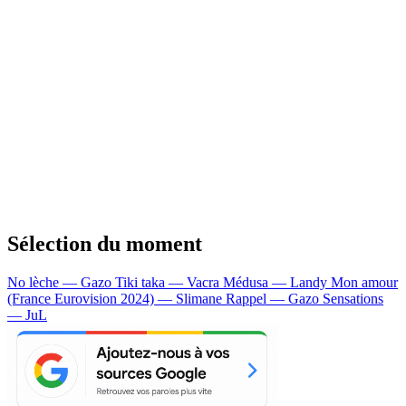
Sélection du moment
No lèche — Gazo
Tiki taka — Vacra
Médusa — Landy
Mon amour
(France Eurovision 2024) — Slimane
Rappel — Gazo
Sensations
— JuL