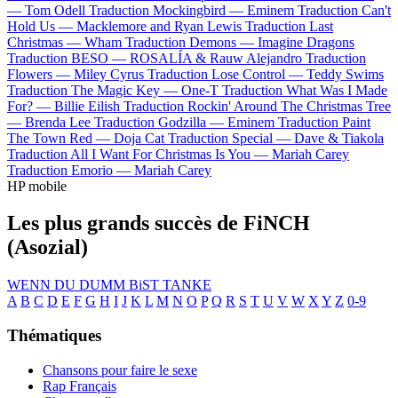
—
Tom Odell
Traduction Mockingbird —
Eminem
Traduction Can't
Hold Us —
Macklemore and Ryan Lewis
Traduction Last
Christmas —
Wham
Traduction Demons —
Imagine Dragons
Traduction BESO —
ROSALÍA & Rauw Alejandro
Traduction
Flowers —
Miley Cyrus
Traduction Lose Control —
Teddy Swims
Traduction The Magic Key —
One-T
Traduction What Was I Made
For? —
Billie Eilish
Traduction Rockin' Around The Christmas Tree
—
Brenda Lee
Traduction Godzilla —
Eminem
Traduction Paint
The Town Red —
Doja Cat
Traduction Special —
Dave & Tiakola
Traduction All I Want For Christmas Is You —
Mariah Carey
Traduction Emorio —
Mariah Carey
HP mobile
Les plus grands succès de FiNCH
(Asozial)
WENN DU DUMM BiST
TANKE
A
B
C
D
E
F
G
H
I
J
K
L
M
N
O
P
Q
R
S
T
U
V
W
X
Y
Z
0-9
Thématiques
Chansons pour faire le sexe
Rap Français