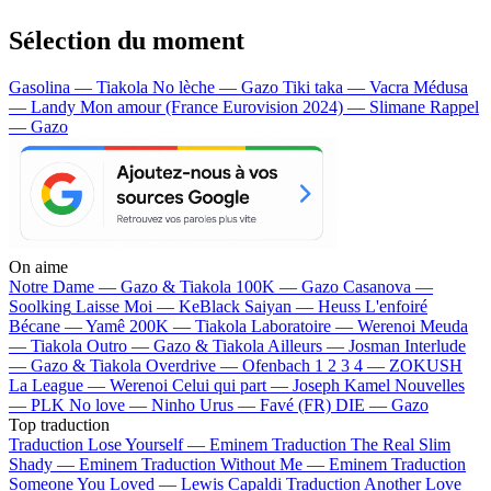
Sélection du moment
Gasolina — Tiakola
No lèche — Gazo
Tiki taka — Vacra
Médusa
— Landy
Mon amour (France Eurovision 2024) — Slimane
Rappel
— Gazo
On aime
Notre Dame —
Gazo & Tiakola
100K —
Gazo
Casanova —
Soolking
Laisse Moi —
KeBlack
Saiyan —
Heuss L'enfoiré
Bécane —
Yamê
200K —
Tiakola
Laboratoire —
Werenoi
Meuda
—
Tiakola
Outro —
Gazo & Tiakola
Ailleurs —
Josman
Interlude
—
Gazo & Tiakola
Overdrive —
Ofenbach
1 2 3 4 —
ZOKUSH
La League —
Werenoi
Celui qui part —
Joseph Kamel
Nouvelles
—
PLK
No love —
Ninho
Urus —
Favé (FR)
DIE —
Gazo
Top traduction
Traduction Lose Yourself —
Eminem
Traduction The Real Slim
Shady —
Eminem
Traduction Without Me —
Eminem
Traduction
Someone You Loved —
Lewis Capaldi
Traduction Another Love