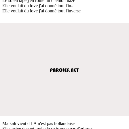
Le soleil tape j'en roule un d'lemon haze
Elle voulait du love j'ai donné tout l'in-
Elle voulait du love j'ai donné tout l'inverse
Ma kali vient d'LA n'est pas hollandaise
Elle arrive devant moi elle se trompe pas d'adresse