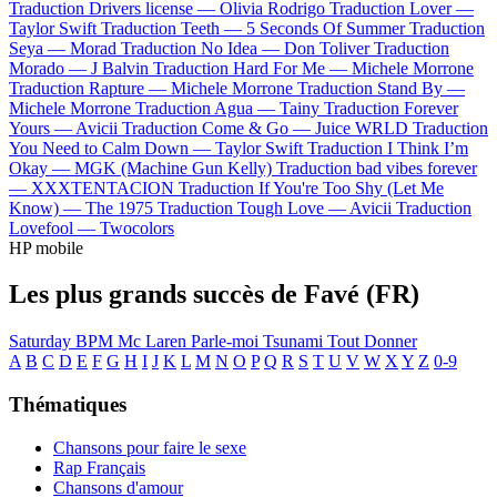
Traduction Drivers license —
Olivia Rodrigo
Traduction Lover —
Taylor Swift
Traduction Teeth —
5 Seconds Of Summer
Traduction
Seya —
Morad
Traduction No Idea —
Don Toliver
Traduction
Morado —
J Balvin
Traduction Hard For Me —
Michele Morrone
Traduction Rapture —
Michele Morrone
Traduction Stand By —
Michele Morrone
Traduction Agua —
Tainy
Traduction Forever
Yours —
Avicii
Traduction Come & Go —
Juice WRLD
Traduction
You Need to Calm Down —
Taylor Swift
Traduction I Think I’m
Okay —
MGK (Machine Gun Kelly)
Traduction bad vibes forever
—
XXXTENTACION
Traduction If You're Too Shy (Let Me
Know) —
The 1975
Traduction Tough Love —
Avicii
Traduction
Lovefool —
Twocolors
HP mobile
Les plus grands succès de Favé (FR)
Saturday
BPM
Mc Laren
Parle-moi
Tsunami
Tout Donner
A
B
C
D
E
F
G
H
I
J
K
L
M
N
O
P
Q
R
S
T
U
V
W
X
Y
Z
0-9
Thématiques
Chansons pour faire le sexe
Rap Français
Chansons d'amour