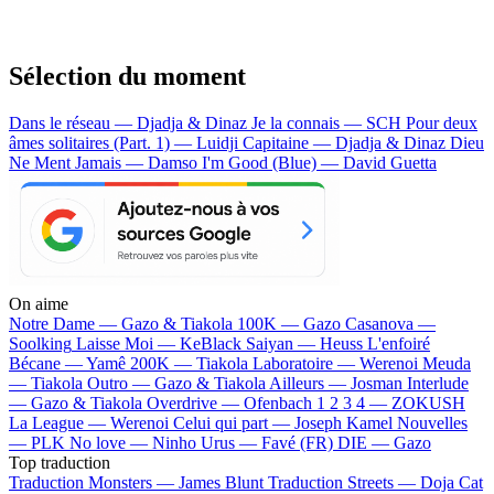
Sélection du moment
Dans le réseau — Djadja & Dinaz
Je la connais — SCH
Pour deux
âmes solitaires (Part. 1) — Luidji
Capitaine — Djadja & Dinaz
Dieu
Ne Ment Jamais — Damso
I'm Good (Blue) — David Guetta
On aime
Notre Dame —
Gazo & Tiakola
100K —
Gazo
Casanova —
Soolking
Laisse Moi —
KeBlack
Saiyan —
Heuss L'enfoiré
Bécane —
Yamê
200K —
Tiakola
Laboratoire —
Werenoi
Meuda
—
Tiakola
Outro —
Gazo & Tiakola
Ailleurs —
Josman
Interlude
—
Gazo & Tiakola
Overdrive —
Ofenbach
1 2 3 4 —
ZOKUSH
La League —
Werenoi
Celui qui part —
Joseph Kamel
Nouvelles
—
PLK
No love —
Ninho
Urus —
Favé (FR)
DIE —
Gazo
Top traduction
Traduction Monsters —
James Blunt
Traduction Streets —
Doja Cat