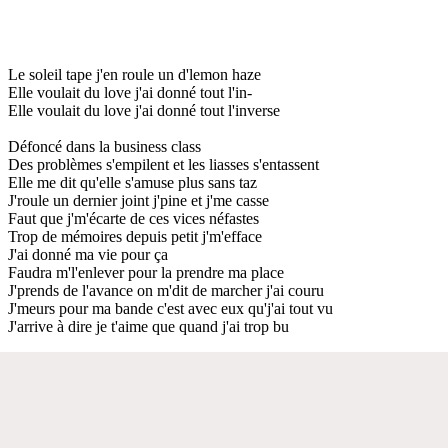
Le soleil tape j'en roule un d'lemon haze
Elle voulait du love j'ai donné tout l'in-
Elle voulait du love j'ai donné tout l'inverse
Défoncé dans la business class
Des problèmes s'empilent et les liasses s'entassent
Elle me dit qu'elle s'amuse plus sans taz
J'roule un dernier joint j'pine et j'me casse
Faut que j'm'écarte de ces vices néfastes
Trop de mémoires depuis petit j'm'efface
J'ai donné ma vie pour ça
Faudra m'l'enlever pour la prendre ma place
J'prends de l'avance on m'dit de marcher j'ai couru
J'meurs pour ma bande c'est avec eux qu'j'ai tout vu
J'arrive à dire je t'aime que quand j'ai trop bu