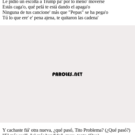
Le pidió un escolta a Trump pa' por lo meno' moverse
Estás caga'o, qué pelá te está dando el apaga'o
Ninguna de tus cancione' más que "Pepas" se ha pega'o
Tú lo que ere' e' pena ajena, te quitaron las cadena'
Y cachaste fiá' otra nueva, ¿qué pasó, Tito Problema? (¿Qué pasó?)