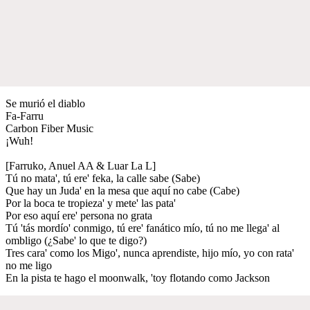
Se murió el diablo
Fa-Farru
Carbon Fiber Music
¡Wuh!
[Farruko, Anuel AA & Luar La L]
Tú no mata', tú ere' feka, la calle sabe (Sabe)
Que hay un Juda' en la mesa que aquí no cabe (Cabe)
Por la boca te tropieza' y mete' las pata'
Por eso aquí ere' persona no grata
Tú 'tás mordío' conmigo, tú ere' fanático mío, tú no me llega' al
ombligo (¿Sabe' lo que te digo?)
Tres cara' como los Migo', nunca aprendiste, hijo mío, yo con rata'
no me ligo
En la pista te hago el moonwalk, 'toy flotando como Jackson