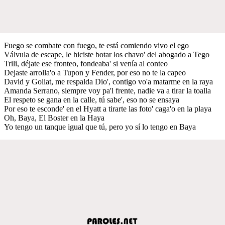
Fuego se combate con fuego, te está comiendo vivo el ego
Válvula de escape, le hiciste botar los chavo' del abogado a Tego
Trili, déjate ese fronteo, fondeaba' si venía al conteo
Dejaste arrolla'o a Tupon y Fender, por eso no te la capeo
David y Goliat, me respalda Dio', contigo vo'a matarme en la raya
Amanda Serrano, siempre voy pa'l frente, nadie va a tirar la toalla
El respeto se gana en la calle, tú sabe', eso no se ensaya
Por eso te esconde' en el Hyatt a tirarte las foto' caga'o en la playa
Oh, Baya, El Boster en la Haya
Yo tengo un tanque igual que tú, pero yo sí lo tengo en Baya