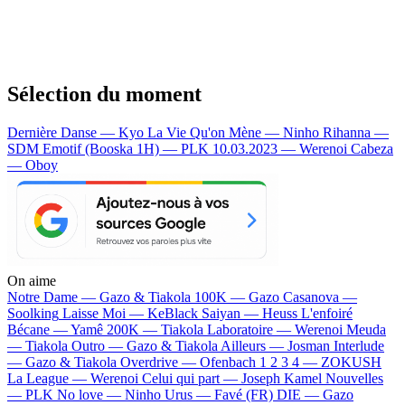
Sélection du moment
Dernière Danse — Kyo
La Vie Qu'on Mène — Ninho
Rihanna —
SDM
Emotif (Booska 1H) — PLK
10.03.2023 — Werenoi
Cabeza
— Oboy
On aime
Notre Dame —
Gazo & Tiakola
100K —
Gazo
Casanova —
Soolking
Laisse Moi —
KeBlack
Saiyan —
Heuss L'enfoiré
Bécane —
Yamê
200K —
Tiakola
Laboratoire —
Werenoi
Meuda
—
Tiakola
Outro —
Gazo & Tiakola
Ailleurs —
Josman
Interlude
—
Gazo & Tiakola
Overdrive —
Ofenbach
1 2 3 4 —
ZOKUSH
La League —
Werenoi
Celui qui part —
Joseph Kamel
Nouvelles
—
PLK
No love —
Ninho
Urus —
Favé (FR)
DIE —
Gazo