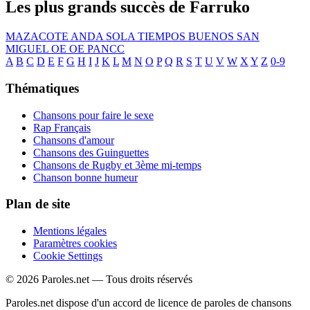
Les plus grands succès de Farruko
MAZACOTE
ANDA SOLA
TIEMPOS BUENOS
SAN
MIGUEL
OE OE
PANCC
A
B
C
D
E
F
G
H
I
J
K
L
M
N
O
P
Q
R
S
T
U
V
W
X
Y
Z
0-9
Thématiques
Chansons pour faire le sexe
Rap Français
Chansons d'amour
Chansons des Guinguettes
Chansons de Rugby et 3ème mi-temps
Chanson bonne humeur
Plan de site
Mentions légales
Paramètres cookies
Cookie Settings
© 2026 Paroles.net — Tous droits réservés
Paroles.net dispose d'un accord de licence de paroles de chansons