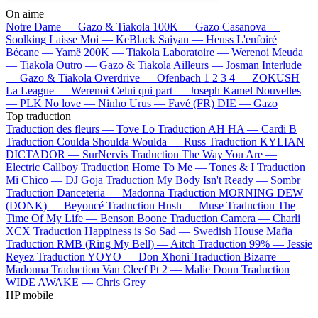
On aime
Notre Dame —
Gazo & Tiakola
100K —
Gazo
Casanova —
Soolking
Laisse Moi —
KeBlack
Saiyan —
Heuss L'enfoiré
Bécane —
Yamê
200K —
Tiakola
Laboratoire —
Werenoi
Meuda
—
Tiakola
Outro —
Gazo & Tiakola
Ailleurs —
Josman
Interlude
—
Gazo & Tiakola
Overdrive —
Ofenbach
1 2 3 4 —
ZOKUSH
La League —
Werenoi
Celui qui part —
Joseph Kamel
Nouvelles
—
PLK
No love —
Ninho
Urus —
Favé (FR)
DIE —
Gazo
Top traduction
Traduction des fleurs —
Tove Lo
Traduction AH HA —
Cardi B
Traduction Coulda Shoulda Woulda —
Russ
Traduction KYLIAN
DICTADOR —
SurNervis
Traduction The Way You Are —
Electric Callboy
Traduction Home To Me —
Tones & I
Traduction
Mi Chico —
DJ Goja
Traduction My Body Isn't Ready —
Sombr
Traduction Danceteria —
Madonna
Traduction MORNING DEW
(DONK) —
Beyoncé
Traduction Hush —
Muse
Traduction The
Time Of My Life —
Benson Boone
Traduction Camera —
Charli
XCX
Traduction Happiness is So Sad —
Swedish House Mafia
Traduction RMB (Ring My Bell) —
Aitch
Traduction 99% —
Jessie
Reyez
Traduction YOYO —
Don Xhoni
Traduction Bizarre —
Madonna
Traduction Van Cleef Pt 2 —
Malie Donn
Traduction
WIDE AWAKE —
Chris Grey
HP mobile