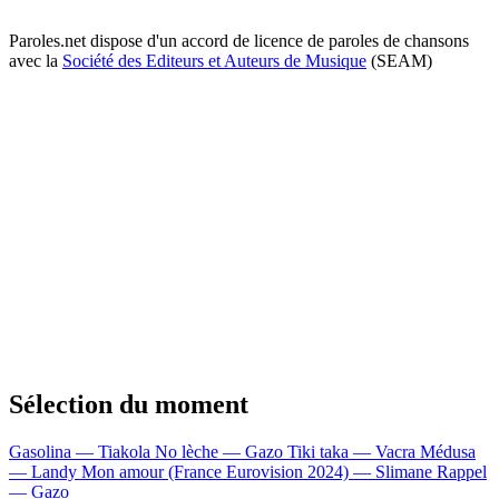
Paroles.net dispose d'un accord de licence de paroles de chansons
avec la
Société des Editeurs et Auteurs de Musique
(SEAM)
Sélection du moment
Gasolina — Tiakola
No lèche — Gazo
Tiki taka — Vacra
Médusa
— Landy
Mon amour (France Eurovision 2024) — Slimane
Rappel
— Gazo