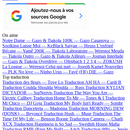
On aime
Notre Dame —
Gazo & Tiakola
100K —
Gazo
Casanova —
Soolking
Laisse Moi —
KeBlack
Saiyan —
Heuss L'enfoiré
Bécane —
Yamê
200K —
Tiakola
Laboratoire —
Werenoi
Meuda
—
Tiakola
Outro —
Gazo & Tiakola
Ailleurs —
Josman
Interlude
—
Gazo & Tiakola
Overdrive —
Ofenbach
1 2 3 4 —
ZOKUSH
La League —
Werenoi
Celui qui part —
Joseph Kamel
Nouvelles
—
PLK
No love —
Ninho
Urus —
Favé (FR)
DIE —
Gazo
Top traduction
Traduction des fleurs —
Tove Lo
Traduction AH HA —
Cardi B
Traduction Coulda Shoulda Woulda —
Russ
Traduction KYLIAN
DICTADOR —
SurNervis
Traduction The Way You Are —
Electric Callboy
Traduction Home To Me —
Tones & I
Traduction
Mi Chico —
DJ Goja
Traduction My Body Isn't Ready —
Sombr
Traduction Danceteria —
Madonna
Traduction MORNING DEW
(DONK) —
Beyoncé
Traduction Hush —
Muse
Traduction The
Time Of My Life —
Benson Boone
Traduction Camera —
Charli
XCX
Traduction Happiness is So Sad —
Swedish House Mafia
Traduction RMB (Ring My Bell) —
Aitch
Traduction 99% —
Jessie