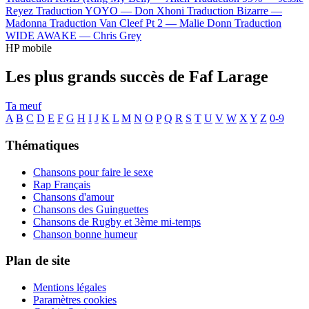
Reyez
Traduction YOYO —
Don Xhoni
Traduction Bizarre —
Madonna
Traduction Van Cleef Pt 2 —
Malie Donn
Traduction
WIDE AWAKE —
Chris Grey
HP mobile
Les plus grands succès de Faf Larage
Ta meuf
A
B
C
D
E
F
G
H
I
J
K
L
M
N
O
P
Q
R
S
T
U
V
W
X
Y
Z
0-9
Thématiques
Chansons pour faire le sexe
Rap Français
Chansons d'amour
Chansons des Guinguettes
Chansons de Rugby et 3ème mi-temps
Chanson bonne humeur
Plan de site
Mentions légales
Paramètres cookies