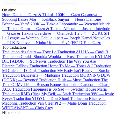
On aime
Notre Dame —
Gazo & Tiakola
100K —
Gazo
Casanova —
Soolking
Laisse Moi —
KeBlack
Saiyan —
Heuss L'enfoiré
Bécane —
Yamê
200K —
Tiakola
Laboratoire —
Werenoi
Meuda
—
Tiakola
Outro —
Gazo & Tiakola
Ailleurs —
Josman
Interlude
—
Gazo & Tiakola
Overdrive —
Ofenbach
1 2 3 4 —
ZOKUSH
La League —
Werenoi
Celui qui part —
Joseph Kamel
Nouvelles
—
PLK
No love —
Ninho
Urus —
Favé (FR)
DIE —
Gazo
Top traduction
Traduction des fleurs —
Tove Lo
Traduction AH HA —
Cardi B
Traduction Coulda Shoulda Woulda —
Russ
Traduction KYLIAN
DICTADOR —
SurNervis
Traduction The Way You Are —
Electric Callboy
Traduction Home To Me —
Tones & I
Traduction
Mi Chico —
DJ Goja
Traduction My Body Isn't Ready —
Sombr
Traduction Danceteria —
Madonna
Traduction MORNING DEW
(DONK) —
Beyoncé
Traduction Hush —
Muse
Traduction The
Time Of My Life —
Benson Boone
Traduction Camera —
Charli
XCX
Traduction Happiness is So Sad —
Swedish House Mafia
Traduction RMB (Ring My Bell) —
Aitch
Traduction 99% —
Jessie
Reyez
Traduction YOYO —
Don Xhoni
Traduction Bizarre —
Madonna
Traduction Van Cleef Pt 2 —
Malie Donn
Traduction
WIDE AWAKE —
Chris Grey
HP mobile