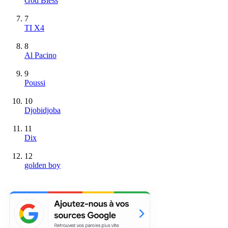
God Bless
7
TI X4
8
Al Pacino
9
Poussi
10
Djobidjoba
11
Dix
12
golden boy